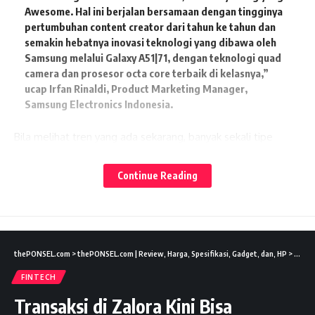
Awesome. Hal ini berjalan bersamaan dengan tingginya
pertumbuhan content creator dari tahun ke tahun dan
semakin hebatnya inovasi teknologi yang dibawa oleh
Samsung melalui Galaxy A51|71, dengan teknologi quad
camera dan prosesor octa core terbaik di kelasnya,”
ucap
Irfan Rinaldi, Product Marketing Manager,
Samsung Electronics Indonesia
.
Bila melihat tren yang ada sekarang, banyak sekali tipe
konten vlog yang trending setiap harinya, mulai dari
review
Lates News
gadget
, makanan,
travelling
,
daily vlog
, dan lain-lain.
Continue Reading
Baca juga:
3 Tips Gaul POCO M5 yang Bikin Anti
Mainstream
thePONSEL.com
>
thePONSEL.com | Review, Harga, Spesifikasi, Gadget, dan, HP
>
Lifest
Jangan berkecil hati dan takut untuk memulai karena pada
FINTECH
intinya, apapun tipe vlognya, pastiin kualitas konten kamu
Transaksi di Zalora Kini Bisa
beda dari yang lain.