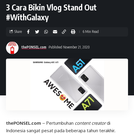
3 Cara Bikin Vlog Stand Out
#WithGalaxy
Share
6 Min Read
thePONSEL.com
Published November 21, 2020
thePONSEL.com
– Pertumbuhan
content creator
di
Indonesia sangat pesat pada beberapa tahun terakhir.