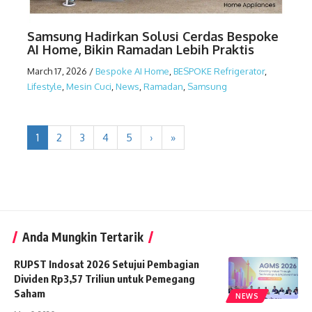
Samsung Hadirkan Solusi Cerdas Bespoke
AI Home, Bikin Ramadan Lebih Praktis
March 17, 2026
/
Bespoke AI Home
,
BESPOKE Refrigerator
,
Lifestyle
,
Mesin Cuci
,
News
,
Ramadan
,
Samsung
1
2
3
4
5
›
»
Anda Mungkin Tertarik
RUPST Indosat 2026 Setujui Pembagian
Dividen Rp3,57 Triliun untuk Pemegang
Saham
NEWS