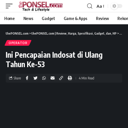
Aa
Home
News
Gadget
Game & Apps
Review
Reko
thePONSEL.com
>
thePONSEL.com | Review, Harga, Spesifikasi, Gadget, dan, HP
>
News
OPERATOR
Ini Pencapaian Indosat di Ulang
Tahun Ke-53
Share
4 Min Read