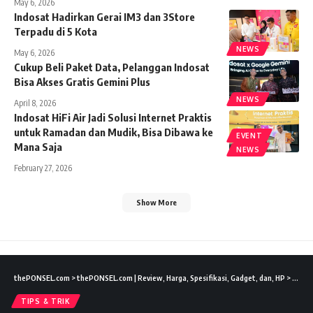
May 6, 2026
Indosat Hadirkan Gerai IM3 dan 3Store
Terpadu di 5 Kota
NEWS
May 6, 2026
Cukup Beli Paket Data, Pelanggan Indosat
Bisa Akses Gratis Gemini Plus
NEWS
April 8, 2026
Indosat HiFi Air Jadi Solusi Internet Praktis
untuk Ramadan dan Mudik, Bisa Dibawa ke
EVENT
Mana Saja
NEWS
February 27, 2026
Show More
thePONSEL.com
>
thePONSEL.com | Review, Harga, Spesifikasi, Gadget, dan, HP
>
Tips &
TIPS & TRIK