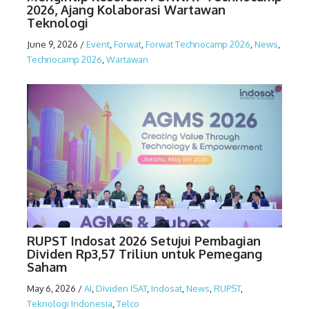
2026, Ajang Kolaborasi Wartawan
Teknologi
June 9, 2026
/
Event
,
Forwat
,
Forwat Technocamp 2026
,
News
,
Technocamp 2026
,
Wartawan
RUPST Indosat 2026 Setujui Pembagian
Dividen Rp3,57 Triliun untuk Pemegang
Saham
May 6, 2026
/
AI
,
Dividen ISAT
,
Indosat
,
News
,
RUPST
,
Teknologi Indonesia
,
Telco