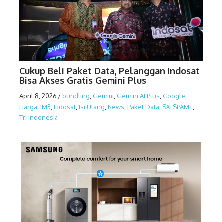
Cukup Beli Paket Data, Pelanggan Indosat
Bisa Akses Gratis Gemini Plus
April 8, 2026
/
bundling
,
Gemini
,
Gemini AI Plus
,
Google
,
Harga
,
IM3
,
Indosat
,
Isi Ulang
,
News
,
Paket Data
,
SATSPAM+
,
Tri Indonesia