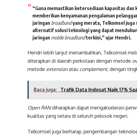
“Guna memastikan ketersediaan kapasitas dan k
memberikan kenyamanan pengalaman pelanggan,
jaringan
broadband
yang merata, Telkomsel juga
alternatif solusi teknologi yang dapat menduku
jaringan
mobile
broadband
terkini,” ujar Hendri.
Hendri lebih lanjut menambahkan, Telkomsel mel
diterapkan di daerah perkotaan dengan metode
ov
metode
extension
atau
complement
, dengan ting
Baca juga:
Trafik Data Indosat Naik 17% S
Open RAN
diharapkan dapat mengakselerasi per
kualitas yang setara di seluruh pelosok negeri.
Telkomsel juga berharap, pengembangan teknologi 