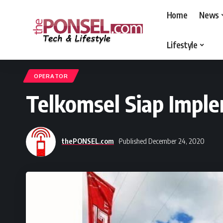
Home
News
Lifestyle
thePONSEL.com
>
thePONSEL.com | Review, Harga, Spesifikasi, Gadge
OPERATOR
Telkomsel Siap Impl
thePONSEL.com
Published December 24, 2020