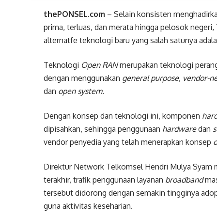
thePONSEL.com
– Selain konsisten menghadirka
prima, terluas, dan merata hingga pelosok neger
alternatfe teknologi baru yang salah satunya adal
Teknologi
Open RAN
merupakan teknologi perang
dengan menggunakan
general purpose, vendor-n
dan
open system
.
Dengan konsep dan teknologi ini, komponen
har
dipisahkan, sehingga penggunaan
hardware
dan
s
vendor penyedia yang telah menerapkan konsep
o
Direktur Network Telkomsel Hendri Mulya Syam 
terakhir, trafik penggunaan layanan
broadband
mas
tersebut didorong dengan semakin tingginya adop
guna aktivitas keseharian.