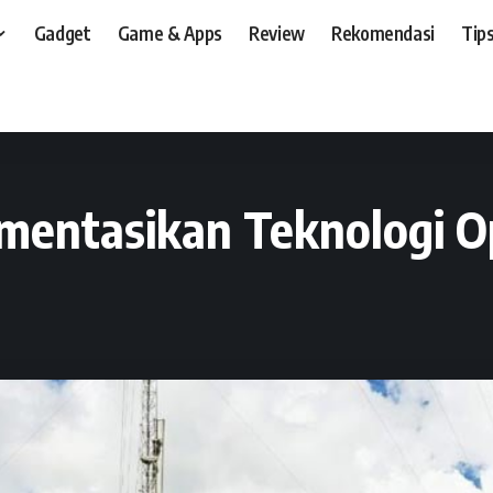
Gadget
Game & Apps
Review
Rekomendasi
Tips
t, dan, HP
>
News
>
Operator
>
Telkomsel Siap Implementasikan Teknologi Op
ementasikan Teknologi 