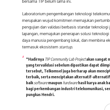
bersama TIP belum lama ini.
Laboratorium pengembangan teknologi telekomuni
merupakan wujud komitmen memajukan pertumbuha
pengujian dan validasi berbasis standar teknologi 
lapangan, memajukan penerapan solusi teknologi
daya manusia pengembang lokal, dan membina ek
termasuk ekosistem
startup
.
“Hadirnya
TIP Community Lab Project
akan sangat m
yang tervalidasi sebelum dipastikan dapat diimp
tersebut, Telkomsel juga berharap akan mencipt
terbaik, serta menciptakan alternatif-alternatif
baik
software
maupun
hardware
hasil karya anak 
bagi perkembangan industri telekomunikasi, se
pungkas Hendri.