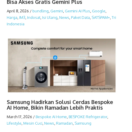
Bisa Akses Gratis Gemini Plus
April 8, 2026
/
bundling
,
Gemini
,
Gemini AI Plus
,
Google
,
Harga
,
IM3
,
Indosat
,
Isi Ulang
,
News
,
Paket Data
,
SATSPAM+
,
Tri
Indonesia
Samsung Hadirkan Solusi Cerdas Bespoke
AI Home, Bikin Ramadan Lebih Praktis
March 17, 2026
/
Bespoke AI Home
,
BESPOKE Refrigerator
,
Lifestyle
,
Mesin Cuci
,
News
,
Ramadan
,
Samsung