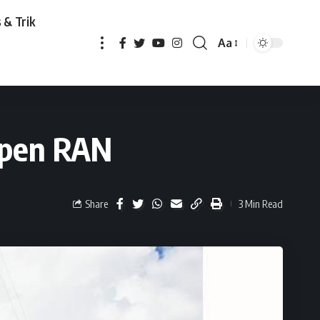
 & Trik
Aa
en RAN
Open RAN
Share
3 Min Read