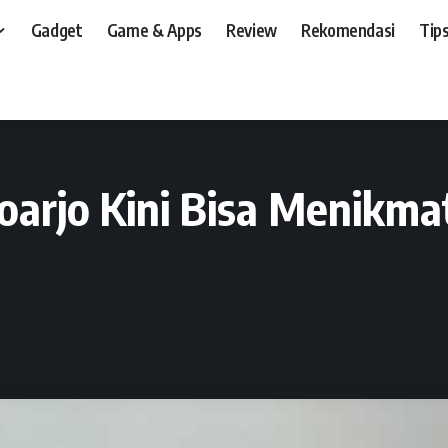
Gadget
Game & Apps
Review
Rekomendasi
Tips
t, dan, HP
>
News
>
Operator
>
Warga Bogor dan Sidoarjo Kini Bisa Menikmati
oarjo Kini Bisa Menikma