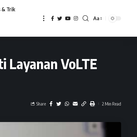
 & Trik
Aa
 Layanan VoLTE Telkomsel
ti Layanan VoLTE
Share
2 Min Read