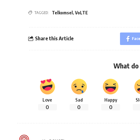
TAGGED:
Telkomsel
,
VoLTE
Share this Article
Fac
What do 
Love
Sad
Happy
S
0
0
0