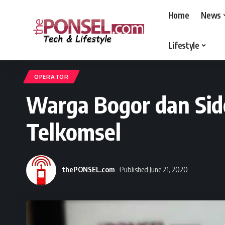
Home
News
Lifestyle
thePONSEL.com
>
thePONSEL.com | Review, Harga, Spesifikasi, Gadge
OPERATOR
Warga Bogor dan Sid
Telkomsel
thePONSEL.com
Published June 21, 2020