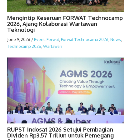
Mengintip Keseruan FORWAT Technocamp
2026, Ajang Kolaborasi Wartawan
Teknologi
June 9, 2026
/
Event
,
Forwat
,
Forwat Technocamp 2026
,
News
,
Technocamp 2026
,
Wartawan
RUPST Indosat 2026 Setujui Pembagian
Dividen Rp3,57 Triliun untuk Pemegang