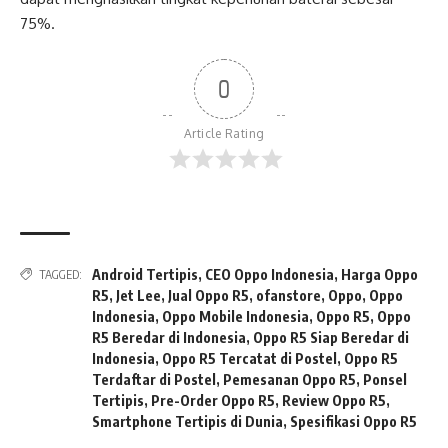
75%.
0
Article Rating
Android Tertipis
,
CEO Oppo Indonesia
,
Harga Oppo
TAGGED:
R5
,
Jet Lee
,
Jual Oppo R5
,
ofanstore
,
Oppo
,
Oppo
Indonesia
,
Oppo Mobile Indonesia
,
Oppo R5
,
Oppo
R5 Beredar di Indonesia
,
Oppo R5 Siap Beredar di
Indonesia
,
Oppo R5 Tercatat di Postel
,
Oppo R5
Terdaftar di Postel
,
Pemesanan Oppo R5
,
Ponsel
Tertipis
,
Pre-Order Oppo R5
,
Review Oppo R5
,
Smartphone Tertipis di Dunia
,
Spesifikasi Oppo R5