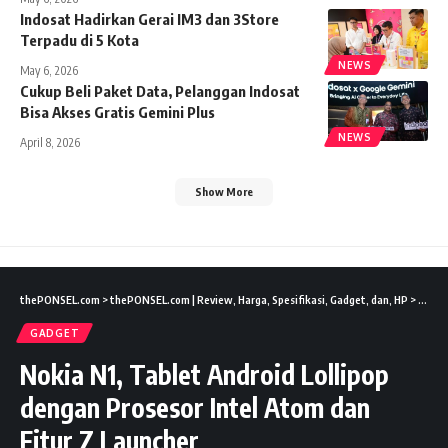
Indosat Hadirkan Gerai IM3 dan 3Store
Terpadu di 5 Kota
NEWS
May 6, 2026
Cukup Beli Paket Data, Pelanggan Indosat
Bisa Akses Gratis Gemini Plus
NEWS
April 8, 2026
Show More
thePONSEL.com
>
thePONSEL.com | Review, Harga, Spesifikasi, Gadget, dan, HP
>
Gadge
GADGET
Nokia N1, Tablet Android Lollipop
dengan Prosesor Intel Atom dan
Fitur Z Launcher