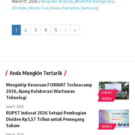
March 17, 2026
/
Bespoke AI Home
,
BESPOKE Refrigerator
,
Lifestyle
,
Mesin Cuci
,
News
,
Ramadan
,
Samsung
1
2
3
4
5
›
»
Anda Mungkin Tertarik
Mengintip Keseruan FORWAT Technocamp
2026, Ajang Kolaborasi Wartawan
EVENT
Teknologi
NEWS
June 9, 2026
RUPST Indosat 2026 Setujui Pembagian
Dividen Rp3,57 Triliun untuk Pemegang
Saham
NEWS
May 6, 2026