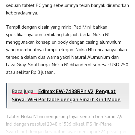
sebuah tablet PC yang sebelumnya telah banyak dirumorkan
keberadaannya.
Tampil dengan disain yang mirip iPad Mini, bahkan
spesifikasinya pun terbilang tak jauh beda. Nokia N1
menggunakan konsep unibody dengan casing alumunium
yang membuatnya tampil elegan. Nokia N1 rencananya akan
tersedia dalam dua warna yakni Natural Alumunium dan
Lava Gray. Soal harga, Nokia N1 dibanderol sebesar USD 250
atau sekitar Rp 3 jutaan.
Baca juga:
Edimax EW-7438RPn V2, Penguat
Sinyal WiFi Portable dengan Smart 3 in 1 Mode
Tablet Nokia N1 ini mengusung layar sentuh berukuran 7,9
inci dengan resolusi 2048 x 1536 piksel IPS (In-Plane
Switching) dengan kerapatan layar mencapai 324 piksel per