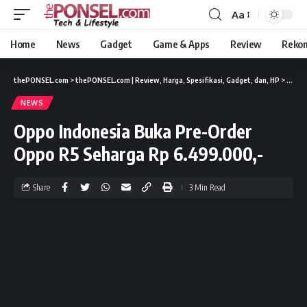
Aa
Home
News
Gadget
Game & Apps
Review
Reko
thePONSEL.com
>
thePONSEL.com | Review, Harga, Spesifikasi, Gadget, dan, HP
>
News
NEWS
Oppo Indonesia Buka Pre-Order
Oppo R5 Seharga Rp 6.499.000,-
Share
3 Min Read