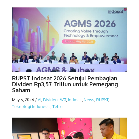
RUPST Indosat 2026 Setujui Pembagian
Dividen Rp3,57 Triliun untuk Pemegang
Saham
May 6, 2026
/
AI
,
Dividen ISAT
,
Indosat
,
News
,
RUPST
,
Teknologi Indonesia
,
Telco