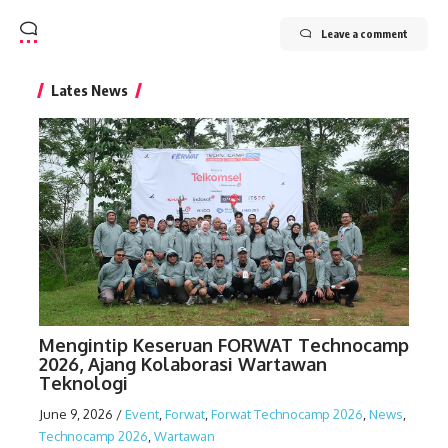
Leave a comment
Lates News
Mengintip Keseruan FORWAT Technocamp
2026, Ajang Kolaborasi Wartawan
Teknologi
June 9, 2026
/
Event
,
Forwat
,
Forwat Technocamp 2026
,
News
,
Technocamp 2026
,
Wartawan