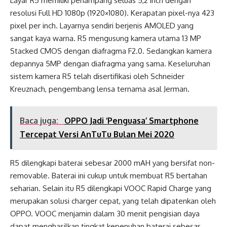
Layar R5 memiliki penampang seluas 5,2 inch dengan
resolusi Full HD 1080p (1920×1080). Kerapatan pixel-nya 423
pixel per inch. Layarnya sendiri berjenis AMOLED yang
sangat kaya warna. R5 mengusung kamera utama 13 MP
Stacked CMOS dengan diafragma F2.0. Sedangkan kamera
depannya 5MP dengan diafragma yang sama. Keseluruhan
sistem kamera R5 telah disertifikasi oleh Schneider
Kreuznach, pengembang lensa ternama asal Jerman.
Baca juga:
OPPO Jadi ‘Penguasa’ Smartphone
Tercepat Versi AnTuTu Bulan Mei 2020
R5 dilengkapi baterai sebesar 2000 mAH yang bersifat non-
removable. Baterai ini cukup untuk membuat R5 bertahan
seharian. Selain itu R5 dilengkapi VOOC Rapid Charge yang
merupakan solusi charger cepat, yang telah dipatenkan oleh
OPPO. VOOC menjamin dalam 30 menit pengisian daya
dapat menghasilkan tingkat kepenuhan baterai sebesar