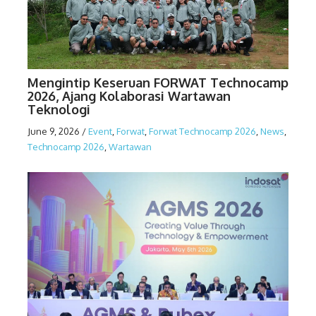
Mengintip Keseruan FORWAT Technocamp
2026, Ajang Kolaborasi Wartawan
Teknologi
June 9, 2026
/
Event
,
Forwat
,
Forwat Technocamp 2026
,
News
,
Technocamp 2026
,
Wartawan