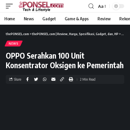
Aa
Home
News
Gadget
Game & Apps
Review
Reko
thePONSEL.com
>
thePONSEL.com | Review, Harga, Spesifikasi, Gadget, dan, HP
>
News
NEWS
OPPO Serahkan 100 Unit
Konsentrator Oksigen ke Pemerintah
Share
2 Min Read