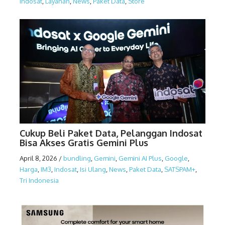
Indosat
,
Layanan
,
News
,
Paket Data
,
Store
Cukup Beli Paket Data, Pelanggan Indosat
Bisa Akses Gratis Gemini Plus
April 8, 2026
/
bundling
,
Gemini
,
Gemini AI Plus
,
Google
,
Harga
,
IM3
,
Indosat
,
Isi Ulang
,
News
,
Paket Data
,
SATSPAM+
,
Tri Indonesia