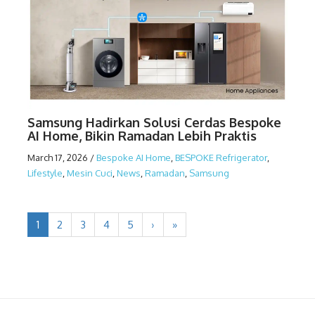
Samsung Hadirkan Solusi Cerdas Bespoke
AI Home, Bikin Ramadan Lebih Praktis
March 17, 2026
/
Bespoke AI Home
,
BESPOKE Refrigerator
,
Lifestyle
,
Mesin Cuci
,
News
,
Ramadan
,
Samsung
1
2
3
4
5
›
»