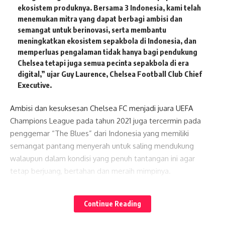
ekosistem produknya. Bersama 3 Indonesia, kami telah
menemukan mitra yang dapat berbagi ambisi dan
semangat untuk berinovasi, serta membantu
meningkatkan ekosistem sepakbola di Indonesia, dan
memperluas pengalaman tidak hanya bagi pendukung
Chelsea tetapi juga semua pecinta sepakbola di era
digital,” ujar Guy Laurence, Chelsea Football Club Chief
Executive.
Ambisi dan kesuksesan Chelsea FC menjadi juara UEFA
Champions League pada tahun 2021 juga tercermin pada
penggemar “The Blues” dari Indonesia yang memiliki
semangat pantang menyerah untuk saling mendukung
walaupun dalam kondisi yang penuh tantangan ini agar
tetap berjuang, bertahan dan meraih mimpinya.
Lates News
Dolly Susanto, Chief Marketing Officer Hutchison 3
Continue Reading
Indonesia, menyatakan, “Kami sangat bangga dapat
bermitra dengan salah satu tim sepakbola terbaik di