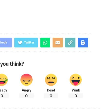
ebook
Twitter
you think?
leepy
Angry
Dead
Wink
0
0
0
0