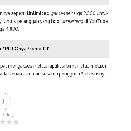
innya seperti
Unlimited
games
seharga 2.500 untuk
y. Untuk pelanggan yang hobi
streaming
di YouTube
ga 4.800.
 #POCOnyaPromo 11.11
pat mengakses melalui aplikasi bima+ atau melalui
 kepada teman – teman sesama pengguna 3 khususnya
.
+
0
le Rating