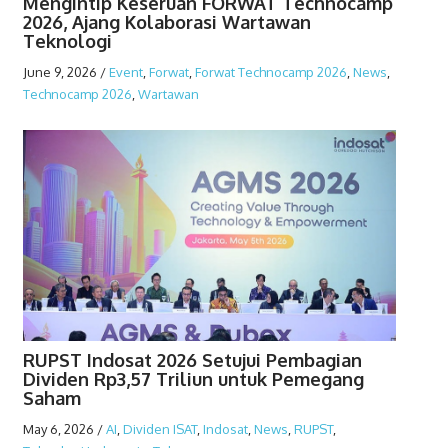
Mengintip Keseruan FORWAT Technocamp
2026, Ajang Kolaborasi Wartawan
Teknologi
June 9, 2026
/
Event
,
Forwat
,
Forwat Technocamp 2026
,
News
,
Technocamp 2026
,
Wartawan
RUPST Indosat 2026 Setujui Pembagian
Dividen Rp3,57 Triliun untuk Pemegang
Saham
May 6, 2026
/
AI
,
Dividen ISAT
,
Indosat
,
News
,
RUPST
,