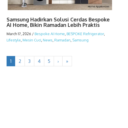
Samsung Hadirkan Solusi Cerdas Bespoke
AI Home, Bikin Ramadan Lebih Praktis
March 17, 2026
/
Bespoke AI Home
,
BESPOKE Refrigerator
,
Lifestyle
,
Mesin Cuci
,
News
,
Ramadan
,
Samsung
1
2
3
4
5
›
»