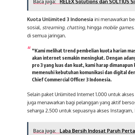
Baca juga:
RELEX Solutions dan SOLTIUS Si
Kuota Unlimited 3 Indonesia
ini menawarkan ben
sosial,
streaming
,
chatting
, hingga
mobile games
di semua jaringan.
“Kami melihat trend pembelian kuota harian mas
akan internet semakin meningkat. Dengan adany
pro 3 yang luas dan kuat, kami harap dimanapun
memenuhi kebutuhan komunikasi dan digital den
Chief Commercial Officer 3 Indonesia.
Selain paket Unlimited Internet 1.000 untuk akses
juga menawarkan bagi pelanggan yang aktif bersos
seharga 2.500 untuk sepuasnya akses Instagram, 
Baca juga:
Laba Bersih Indosat Paruh Perta