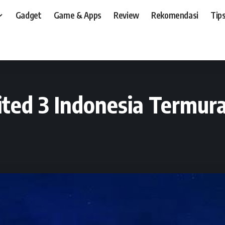
Gadget
Game & Apps
Review
Rekomendasi
Tips
t, dan, HP
>
News
>
Paket Internet Unlimited 3 Indonesia Termurah Rp 1.000
ited 3 Indonesia Termur