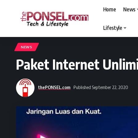
Home
News
Lifestyle
thePONSEL.com
>
thePONSEL.com | Review, Harga, Spesifikasi, Gadge
NEWS
Paket Internet Unlim
thePONSEL.com
Published September 22, 2020