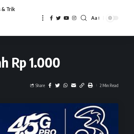
 & Trik
Aa
ah Rp 1.000
Share
2 Min Read