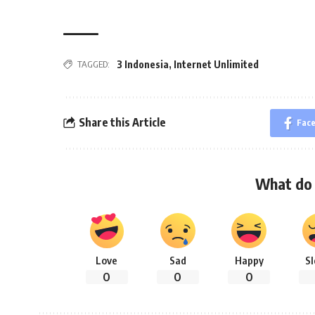
TAGGED:
3 Indonesia
,
Internet Unlimited
Share this Article
Fac
What do 
Love
Sad
Happy
S
0
0
0