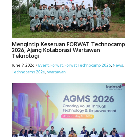
Mengintip Keseruan FORWAT Technocamp
2026, Ajang Kolaborasi Wartawan
Teknologi
June 9, 2026
/
Event
,
Forwat
,
Forwat Technocamp 2026
,
News
,
Technocamp 2026
,
Wartawan