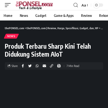
Aa
Home
News
Gadget
Game & Apps
Review
Reko
thePONSEL.com
>
thePONSEL.com | Review, Harga, Spesifikasi, Gadget, dan, HP
>
News
NEWS
Produk Terbaru Sharp Kini Telah
Didukung Sistem AIoT
Share
7 Min Read