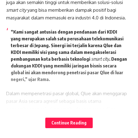
juga akan semakin tinggi untuk memberikan solusi-solusi
smart city
yang bisa memberikan dampak positif bagi
masyarakat dalam memasuki era industri 4.0 di Indonesia.
“Kami sangat antusias dengan pendanaan dari KDDI
yang merupakan salah satu perusahaan telekomunikasi
terbesar di Jepang. Sinergi ini terjalin karena Qlue dan
KDDI memiliki visi yang sama dalam mengakselerasi
pembangunan kota berbasis teknologi
smart city
. Dengan
dukungan KDDI yang memiliki jaringan bisnis secara
global ini akan mendorong penetrasi pasar Qlue di luar
negeri,” ujar Rama.
Dalam mempenetrasi pasar global, Qlue akan menggarap
pasar Asia secara agresif sebagai basis utama
pengembangan solusi
smart city,
dengan menjadikan
Lates News
Jepang, Malaysia, dan Filipina sebagai fokus utama.
Continue Reading
Baca juga:
Program Selling Day vivo Y36