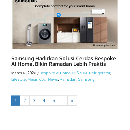
Samsung Hadirkan Solusi Cerdas Bespoke
AI Home, Bikin Ramadan Lebih Praktis
March 17, 2026
/
Bespoke AI Home
,
BESPOKE Refrigerator
,
Lifestyle
,
Mesin Cuci
,
News
,
Ramadan
,
Samsung
1
2
3
4
5
›
»