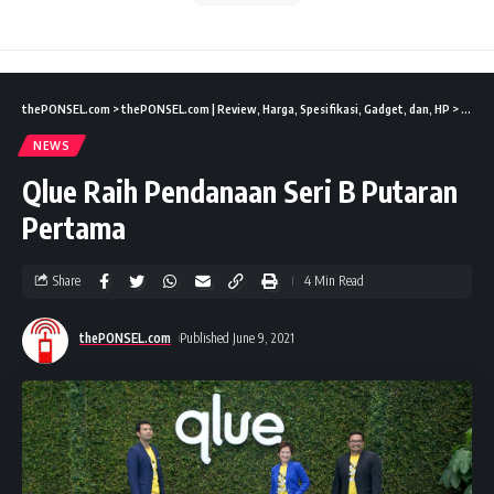
thePONSEL.com
>
thePONSEL.com | Review, Harga, Spesifikasi, Gadget, dan, HP
>
News
NEWS
Qlue Raih Pendanaan Seri B Putaran
Pertama
Share
4 Min Read
thePONSEL.com
Published June 9, 2021