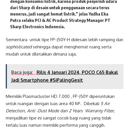
dengan konsumsi listrik, karena produk penjernih udara
dari Sharp di desain untuk penggunaan secara terus
menerus, jadi sangat hemat listrik.” jelas Yudha Eka
Putra selaku PCI & AC Product Strategy Manager PT
Sharp Electronics Indonesia.
Sementara untuk tipe FP-J50Y-H didesain lebih ramping dan
sophisticated
sehingga dapat menghemat ruang serta
mudah untuk diletakkan dimana saja.
Baca juga:
Rilis 4 Januari 2024, POCO C65 Bakal
Jadi Smartphone #SiPalingGesit
Memiliki Plasmacluster HD 7.000 , FP-J50Y diperuntukan
untuk ruangan dengan luas area 40 M². Dibekali
5 Air
Detection, Anti -Dust Mode dan 2 Years Warranty Filter
,
menjadikan tipe ini sangat cocok bagi ruang yang tidak
terlalu luas namun memiliki performa yang canggih.