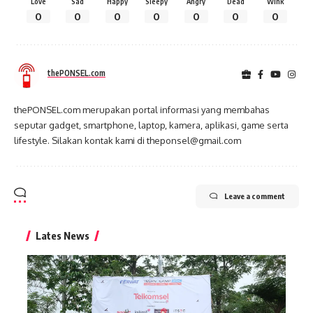
Love
Sad
Happy
Sleepy
Angry
Dead
Wink
0
0
0
0
0
0
0
thePONSEL.com
thePONSEL.com merupakan portal informasi yang membahas
seputar gadget, smartphone, laptop, kamera, aplikasi, game serta
lifestyle. Silakan kontak kami di theponsel@gmail.com
Leave a comment
Lates News