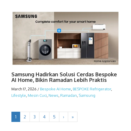
Samsung Hadirkan Solusi Cerdas Bespoke
AI Home, Bikin Ramadan Lebih Praktis
March 17, 2026
/
Bespoke AI Home
,
BESPOKE Refrigerator
,
Lifestyle
,
Mesin Cuci
,
News
,
Ramadan
,
Samsung
1
2
3
4
5
›
»