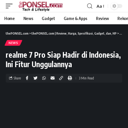
Aa
Home
News
Gadget
Game & Apps
Review
Reko
thePONSEL.com
>
thePONSEL.com | Review, Harga, Spesifikasi, Gadget, dan, HP
>
News
NEWS
realme 7 Pro Siap Hadir di Indonesia,
Ini Fitur Unggulannya
Share
3 Min Read