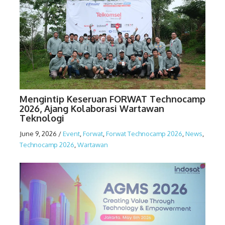
Mengintip Keseruan FORWAT Technocamp
2026, Ajang Kolaborasi Wartawan
Teknologi
June 9, 2026
/
Event
,
Forwat
,
Forwat Technocamp 2026
,
News
,
Technocamp 2026
,
Wartawan