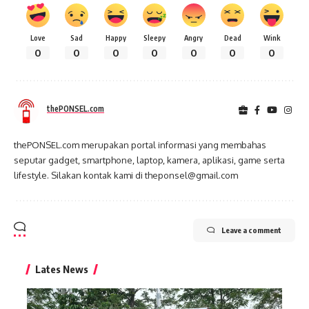
Love
Sad
Happy
Sleepy
Angry
Dead
Wink
0
0
0
0
0
0
0
thePONSEL.com
thePONSEL.com merupakan portal informasi yang membahas
seputar gadget, smartphone, laptop, kamera, aplikasi, game serta
lifestyle. Silakan kontak kami di theponsel@gmail.com
Leave a comment
Lates News