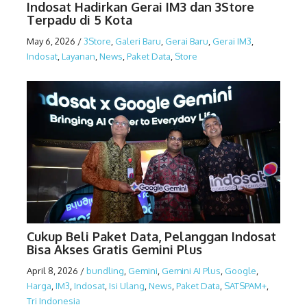
Indosat Hadirkan Gerai IM3 dan 3Store
Terpadu di 5 Kota
May 6, 2026
/
3Store
,
Galeri Baru
,
Gerai Baru
,
Gerai IM3
,
Indosat
,
Layanan
,
News
,
Paket Data
,
Store
Cukup Beli Paket Data, Pelanggan Indosat
Bisa Akses Gratis Gemini Plus
April 8, 2026
/
bundling
,
Gemini
,
Gemini AI Plus
,
Google
,
Harga
,
IM3
,
Indosat
,
Isi Ulang
,
News
,
Paket Data
,
SATSPAM+
,
Tri Indonesia