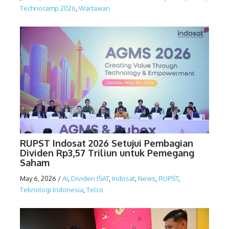
Technocamp 2026
,
Wartawan
RUPST Indosat 2026 Setujui Pembagian
Dividen Rp3,57 Triliun untuk Pemegang
Saham
May 6, 2026
/
AI
,
Dividen ISAT
,
Indosat
,
News
,
RUPST
,
Teknologi Indonesia
,
Telco