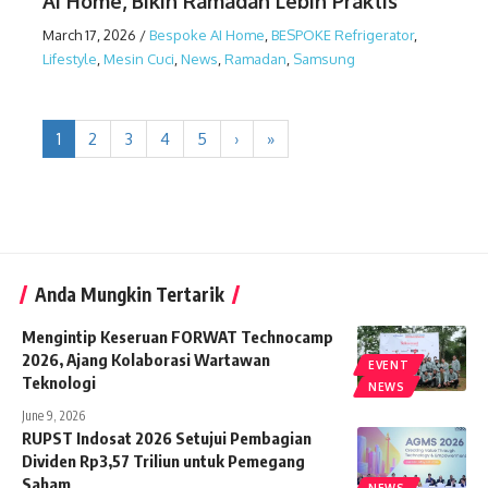
AI Home, Bikin Ramadan Lebih Praktis
March 17, 2026
/
Bespoke AI Home
,
BESPOKE Refrigerator
,
Lifestyle
,
Mesin Cuci
,
News
,
Ramadan
,
Samsung
1
2
3
4
5
›
»
Anda Mungkin Tertarik
Mengintip Keseruan FORWAT Technocamp
2026, Ajang Kolaborasi Wartawan
EVENT
Teknologi
NEWS
June 9, 2026
RUPST Indosat 2026 Setujui Pembagian
Dividen Rp3,57 Triliun untuk Pemegang
Saham