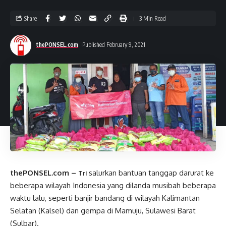
Share
3 Min Read
thePONSEL.com
Published February 9, 2021
thePONSEL.com –
salurkan bantuan tanggap darurat ke
Tri
beberapa wilayah Indonesia yang dilanda musibah beberapa
waktu lalu, seperti banjir bandang di wilayah Kalimantan
Selatan (Kalsel) dan gempa di Mamuju, Sulawesi Barat
(Sulbar).