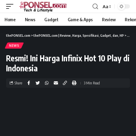
Aa
Home
News
Gadget
Game & Apps
Review
Reko
thePONSEL.com
>
thePONSEL.com | Review, Harga, Spesifikasi, Gadget, dan, HP
>
News
NEWS
Resmi! Ini Harga Infinix Hot 10 Play di
Indonesia
Share
3 Min Read