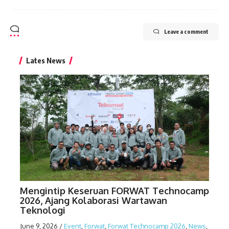
Leave a comment
Lates News
Mengintip Keseruan FORWAT Technocamp
2026, Ajang Kolaborasi Wartawan
Teknologi
June 9, 2026
/
Event
,
Forwat
,
Forwat Technocamp 2026
,
News
,