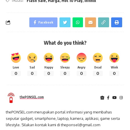
Flash Sale
,
Harga
,
Hot 10 Play
,
Infinix
TAGGED:
Facebook
What do you think?
Love
Sad
Happy
Sleepy
Angry
Dead
Wink
0
0
0
0
0
0
0
thePONSEL.com
thePONSEL.com merupakan portal informasi yang membahas
seputar gadget, smartphone, laptop, kamera, aplikasi, game serta
lifestyle. Silakan kontak kami di theponsel@gmail.com