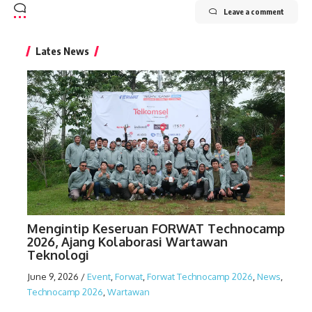
Leave a comment
Lates News
Mengintip Keseruan FORWAT Technocamp
2026, Ajang Kolaborasi Wartawan
Teknologi
June 9, 2026
/
Event
,
Forwat
,
Forwat Technocamp 2026
,
News
,
Technocamp 2026
,
Wartawan