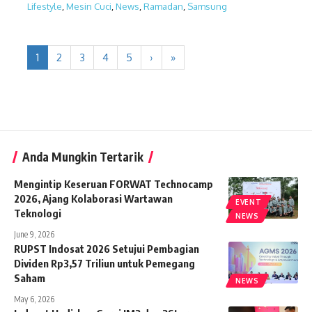
Lifestyle
,
Mesin Cuci
,
News
,
Ramadan
,
Samsung
1
2
3
4
5
›
»
Anda Mungkin Tertarik
Mengintip Keseruan FORWAT Technocamp
2026, Ajang Kolaborasi Wartawan
EVENT
Teknologi
NEWS
June 9, 2026
RUPST Indosat 2026 Setujui Pembagian
Dividen Rp3,57 Triliun untuk Pemegang
Saham
NEWS
May 6, 2026