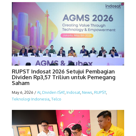
RUPST Indosat 2026 Setujui Pembagian
Dividen Rp3,57 Triliun untuk Pemegang
Saham
May 6, 2026
/
AI
,
Dividen ISAT
,
Indosat
,
News
,
RUPST
,
Teknologi Indonesia
,
Telco