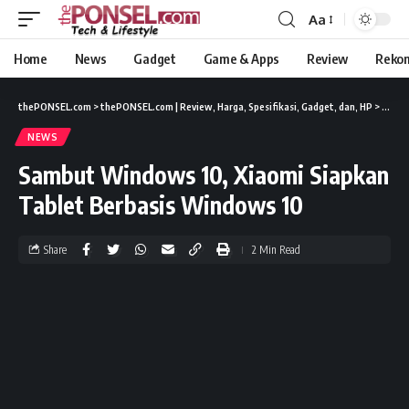
Aa
Home
News
Gadget
Game & Apps
Review
Reko
thePONSEL.com
>
thePONSEL.com | Review, Harga, Spesifikasi, Gadget, dan, HP
>
News
NEWS
Sambut Windows 10, Xiaomi Siapkan
Tablet Berbasis Windows 10
Share
2 Min Read