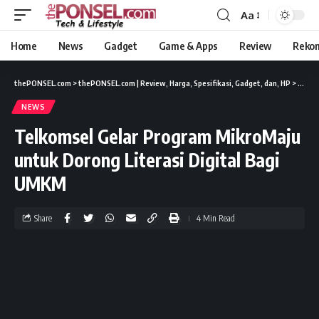
Aa
Home
News
Gadget
Game & Apps
Review
Reko
thePONSEL.com
>
thePONSEL.com | Review, Harga, Spesifikasi, Gadget, dan, HP
>
News
NEWS
Telkomsel Gelar Program MikroMaju
untuk Dorong Literasi Digital Bagi
UMKM
Share
4 Min Read