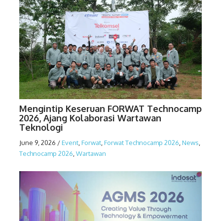
Mengintip Keseruan FORWAT Technocamp
2026, Ajang Kolaborasi Wartawan
Teknologi
June 9, 2026
/
Event
,
Forwat
,
Forwat Technocamp 2026
,
News
,
Technocamp 2026
,
Wartawan