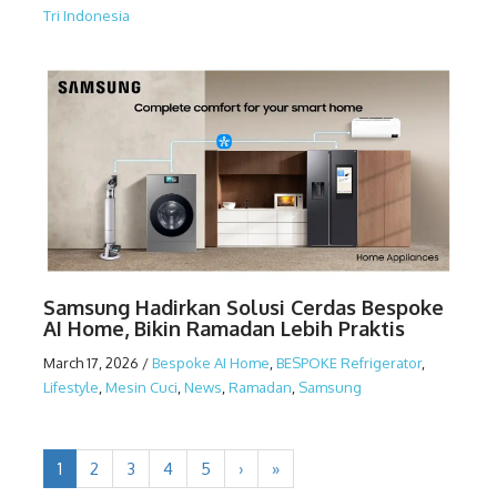
Tri Indonesia
Samsung Hadirkan Solusi Cerdas Bespoke
AI Home, Bikin Ramadan Lebih Praktis
March 17, 2026
/
Bespoke AI Home
,
BESPOKE Refrigerator
,
Lifestyle
,
Mesin Cuci
,
News
,
Ramadan
,
Samsung
1
2
3
4
5
›
»