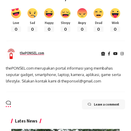
Love
Sad
Happy
Sleepy
Angry
Dead
Wink
0
0
0
0
0
0
0
thePONSEL.com
thePONSEL.com merupakan portal informasi yang membahas
seputar gadget, smartphone, laptop, kamera, aplikasi, game serta
lifestyle. Silakan kontak kami di theponsel@gmail.com
Leave a comment
Lates News