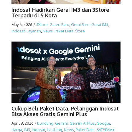
Indosat Hadirkan Gerai IM3 dan 3Store
Terpadu di 5 Kota
May 6, 2026
/
3Store
,
Galeri Baru
,
Gerai Baru
,
Gerai IM3
,
Indosat
,
Layanan
,
News
,
Paket Data
,
Store
Cukup Beli Paket Data, Pelanggan Indosat
Bisa Akses Gratis Gemini Plus
April 8, 2026
/
bundling
,
Gemini
,
Gemini AI Plus
,
Google
,
Harga
,
IM3
,
Indosat
,
Isi Ulang
,
News
,
Paket Data
,
SATSPAM+
,