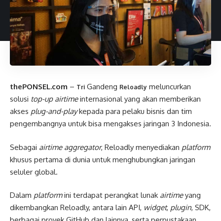
thePONSEL.com
–
Gandeng
meluncurkan
Tri
Reloadly
solusi
top-up airtime
internasional yang akan memberikan
akses
plug-and-play
kepada para pelaku bisnis dan tim
pengembangnya untuk bisa mengakses jaringan 3 Indonesia.
Sebagai
airtime
aggregator
, Reloadly menyediakan
platform
khusus pertama di dunia untuk menghubungkan jaringan
seluler global.
Dalam
platform
ini terdapat perangkat lunak
airtime
yang
dikembangkan Reloadly, antara lain API,
widget
,
plugin
, SDK,
berbagai proyek GitHub dan lainnya, serta perpustakaan