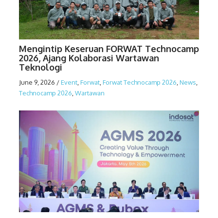
Mengintip Keseruan FORWAT Technocamp
2026, Ajang Kolaborasi Wartawan
Teknologi
June 9, 2026
/
Event
,
Forwat
,
Forwat Technocamp 2026
,
News
,
Technocamp 2026
,
Wartawan