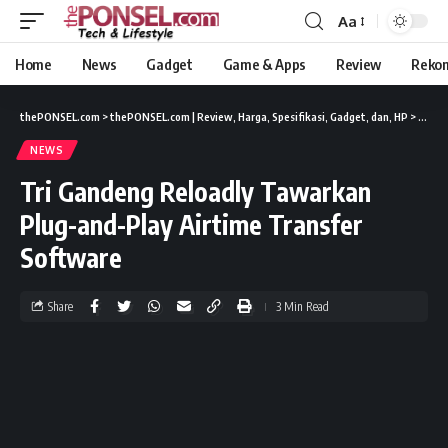
Aa
Home
News
Gadget
Game & Apps
Review
Reko
thePONSEL.com
>
thePONSEL.com | Review, Harga, Spesifikasi, Gadget, dan, HP
>
News
NEWS
Tri Gandeng Reloadly Tawarkan
Plug-and-Play Airtime Transfer
Software
Share
3 Min Read