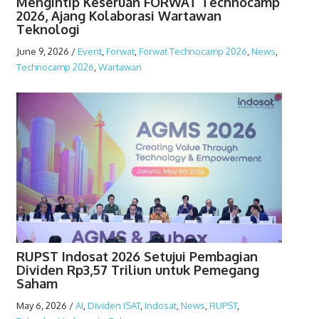
Mengintip Keseruan FORWAT Technocamp
2026, Ajang Kolaborasi Wartawan
Teknologi
June 9, 2026
/
Event
,
Forwat
,
Forwat Technocamp 2026
,
News
,
Technocamp 2026
,
Wartawan
RUPST Indosat 2026 Setujui Pembagian
Dividen Rp3,57 Triliun untuk Pemegang
Saham
May 6, 2026
/
AI
,
Dividen ISAT
,
Indosat
,
News
,
RUPST
,