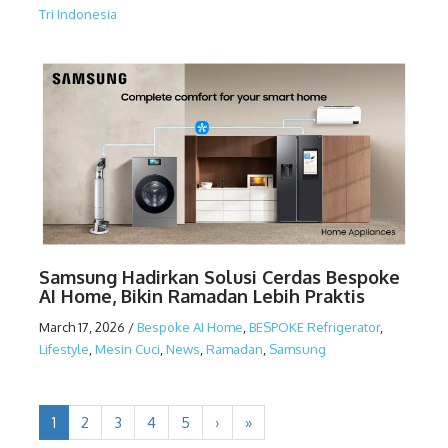
Tri Indonesia
Samsung Hadirkan Solusi Cerdas Bespoke
AI Home, Bikin Ramadan Lebih Praktis
March 17, 2026
/
Bespoke AI Home
,
BESPOKE Refrigerator
,
Lifestyle
,
Mesin Cuci
,
News
,
Ramadan
,
Samsung
1
2
3
4
5
›
»