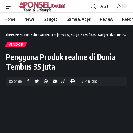
Aa
Home
News
Gadget
Game & Apps
Review
Reko
thePONSEL.com
>
thePONSEL.com | Review, Harga, Spesifikasi, Gadget, dan, HP
>
News
VENDOR
Pengguna Produk realme di Dunia
Tembus 35 Juta
Share
2 Min Read