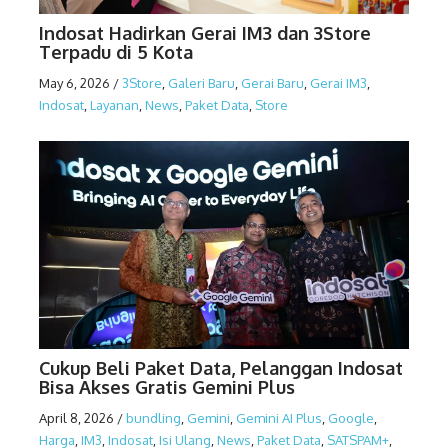
Indosat Hadirkan Gerai IM3 dan 3Store
Terpadu di 5 Kota
May 6, 2026
/
3Store
,
Galeri Baru
,
Gerai Baru
,
Gerai IM3
,
Indosat
,
Layanan
,
News
,
Paket Data
,
Store
Cukup Beli Paket Data, Pelanggan Indosat
Bisa Akses Gratis Gemini Plus
April 8, 2026
/
bundling
,
Gemini
,
Gemini AI Plus
,
Google
,
Harga
,
IM3
,
Indosat
,
Isi Ulang
,
News
,
Paket Data
,
SATSPAM+
,