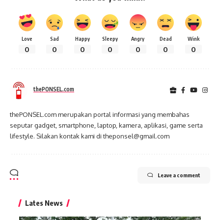
Love
Sad
Happy
Sleepy
Angry
Dead
Wink
0
0
0
0
0
0
0
thePONSEL.com
thePONSEL.com merupakan portal informasi yang membahas
seputar gadget, smartphone, laptop, kamera, aplikasi, game serta
lifestyle. Silakan kontak kami di theponsel@gmail.com
Leave a comment
Lates News