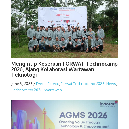
Mengintip Keseruan FORWAT Technocamp
2026, Ajang Kolaborasi Wartawan
Teknologi
June 9, 2026
/
Event
,
Forwat
,
Forwat Technocamp 2026
,
News
,
Technocamp 2026
,
Wartawan