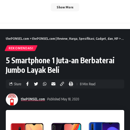
Show More
thePONSEL.com
>
thePONSEL.com | Review, Harga, Spesifikasi, Gadget, dan, HP
>
Rekom
REKOMENDASI
5 Smartphone 1 Juta-an Berbaterai
Jumbo Layak Beli
Share
8 Min Read
thePONSEL.com
Published May 18, 2020