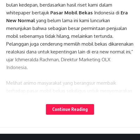
bulan kedepan, berdasarkan hasil riset kami dalam
whitepaper bertajuk
Pasar Mobil Bekas
Indonesia di
Era
New Normal
yang belum lama ini kami luncurkan
menunjukan bahwa sebagian besar permintaan penjualan
mobil sebenarnya tidak hilang, melainkan tertunda.
Pelanggan juga cenderung memilih mobil bekas dikarenakan
realokasi dana untuk kepentingan lain di era new normal ini,”
ujar Ichmeralda Rachman, Direktur Marketing OLX
Indonesia.
Melihat animo masyarakat yang berangsur membaik
terhadap pasar mobil bekas sekaligus untuk menyemarakan
perayaan hari kemerdekaan Republik Indonesia (RI) di 17
Lates News
Agustus nanti, OLX Autos pun menggelar Program Auto
Continue Reading
Cashback 1.7 Juta.
Baca juga:
Raih Pendanaan Seri-C Rp 2,1 Triliun,
Xendit Jadi Startup Unicorn Terbaru di Indonesia