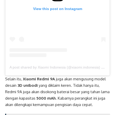
View this post on Instagram
A post shared by Xiaomi Indonesia (@xiaomi.indonesia)
on
Aug 
Selain itu,
Xiaomi Redmi 9A
juga akan mengusung model
desain
3D unibodi
yang diklaim keren. Tidak hanya itu,
Redmi 9A juga akan disokong baterai besar yang tahan lama
dengan kapasitas
5000 mAh
. Kabarnya perangkat ini juga
akan dilengkapi kemampuan pengisian daya cepat.