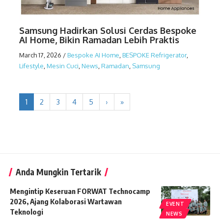
Samsung Hadirkan Solusi Cerdas Bespoke
AI Home, Bikin Ramadan Lebih Praktis
March 17, 2026
/
Bespoke AI Home
,
BESPOKE Refrigerator
,
Lifestyle
,
Mesin Cuci
,
News
,
Ramadan
,
Samsung
1
2
3
4
5
›
»
Anda Mungkin Tertarik
Mengintip Keseruan FORWAT Technocamp
2026, Ajang Kolaborasi Wartawan
EVENT
Teknologi
NEWS