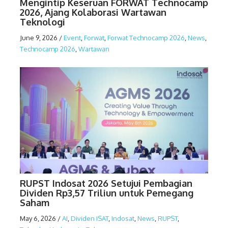
Mengintip Keseruan FORWAT Technocamp
2026, Ajang Kolaborasi Wartawan
Teknologi
June 9, 2026
/
Event
,
Forwat
,
Forwat Technocamp 2026
,
News
,
Technocamp 2026
,
Wartawan
RUPST Indosat 2026 Setujui Pembagian
Dividen Rp3,57 Triliun untuk Pemegang
Saham
May 6, 2026
/
AI
,
Dividen ISAT
,
Indosat
,
News
,
RUPST
,