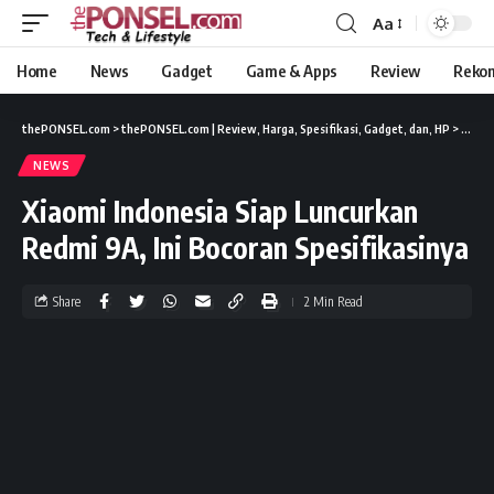
Aa
Home
News
Gadget
Game & Apps
Review
Reko
thePONSEL.com
>
thePONSEL.com | Review, Harga, Spesifikasi, Gadget, dan, HP
>
News
NEWS
Xiaomi Indonesia Siap Luncurkan
Redmi 9A, Ini Bocoran Spesifikasinya
Share
2 Min Read