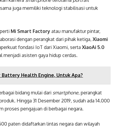
akan kamera
smartphone
terutama
portrait
sama juga memiliki teknologi stabilisasi untuk
perti
Mi Smart Factory
atau manufaktur pintar,
aborasi dengan perangkat dari pihak ketiga,
Xiaomi
erkuat fondasi IoT dari Xiaomi, serta
XiaoAi 5.0
al menjadi asisten gaya hidup cerdas.
r Battery Health Engine, Untuk Apa?
erbagai bidang mulai dari
smartphone
, perangkat
n produk. Hingga 31 Desember 2019, sudah ada 14.000
am proses pengajuan di berbagai negara.
.500 paten didaftarkan lintas negara dan wilayah