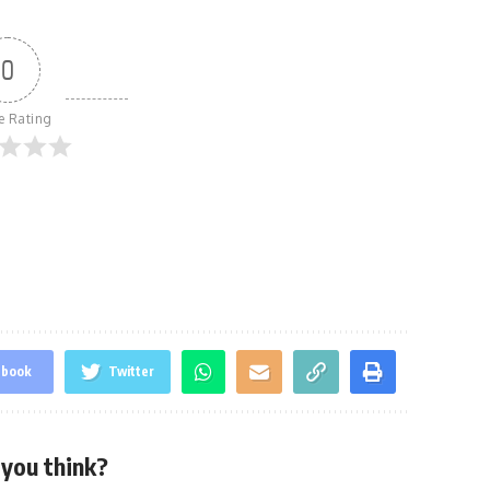
0
le Rating
ebook
Twitter
you think?