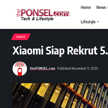
Home
News
Lifestyle
thePONSEL.com
>
thePONSEL.com | Review, Harga, Spesifikasi, Gadge
NEWS
Xiaomi Siap Rekrut 5
thePONSEL.com
Published November 9, 2020