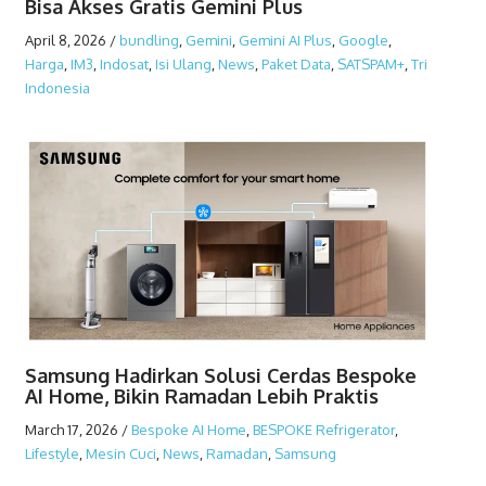
Bisa Akses Gratis Gemini Plus
April 8, 2026
/
bundling
,
Gemini
,
Gemini AI Plus
,
Google
,
Harga
,
IM3
,
Indosat
,
Isi Ulang
,
News
,
Paket Data
,
SATSPAM+
,
Tri
Indonesia
Samsung Hadirkan Solusi Cerdas Bespoke
AI Home, Bikin Ramadan Lebih Praktis
March 17, 2026
/
Bespoke AI Home
,
BESPOKE Refrigerator
,
Lifestyle
,
Mesin Cuci
,
News
,
Ramadan
,
Samsung