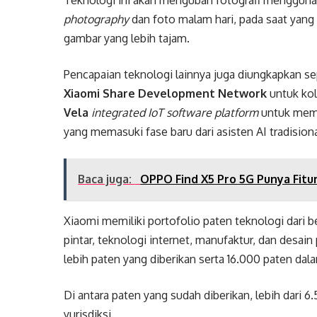
Teknologi ini akan mengubah fotografi menggun
photography
dan foto malam hari, pada saat yang 
gambar yang lebih tajam.
Pencapaian teknologi lainnya juga diungkapkan se
Xiaomi Share Development Network
untuk kol
Vela
integrated IoT software platform
untuk memp
yang memasuki fase baru dari asisten AI tradision
Baca juga:
OPPO Find X5 Pro 5G Punya Fitu
Xiaomi memiliki portofolio paten teknologi dari b
pintar, teknologi internet, manufaktur, dan desai
lebih paten yang diberikan serta 16.000 paten dal
Di antara paten yang sudah diberikan, lebih dari 6
yurisdiksi.