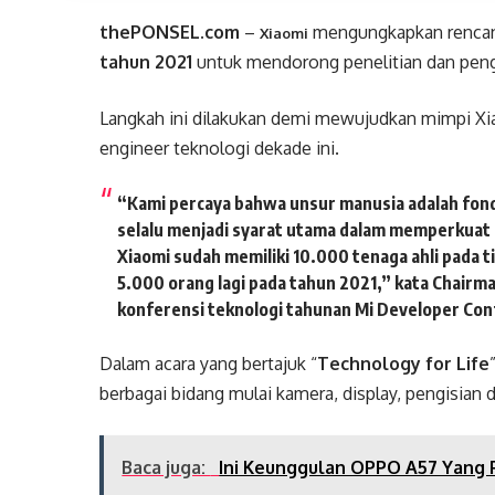
thePONSEL.com
–
mengungkapkan renca
Xiaomi
tahun 2021
untuk mendorong penelitian dan pen
Langkah ini dilakukan demi mewujudkan mimpi Xi
engineer teknologi dekade ini.
“Kami percaya bahwa unsur manusia adalah fondas
selalu menjadi syarat utama dalam memperkuat k
Xiaomi sudah memiliki 10.000 tenaga ahli pada
5.000 orang lagi pada tahun 2021,” kata Chairm
konferensi teknologi tahunan
Mi Developer Con
Dalam acara yang bertajuk “
Technology for Life
berbagai bidang mulai kamera, display, pengisian d
Baca juga:
Ini Keunggulan OPPO A57 Yang P