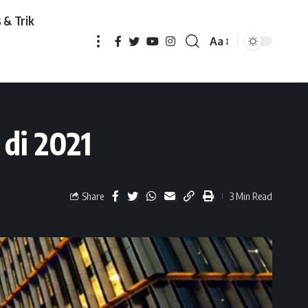
 & Trik
Aa
di 2021
Share
3 Min Read