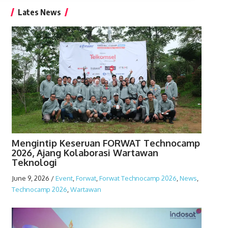
Lates News
Mengintip Keseruan FORWAT Technocamp
2026, Ajang Kolaborasi Wartawan
Teknologi
June 9, 2026
/
Event
,
Forwat
,
Forwat Technocamp 2026
,
News
,
Technocamp 2026
,
Wartawan