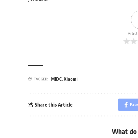
Artic
TAGGED:
MIDC
,
Xiaomi
Share this Article
Fac
What do 