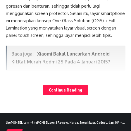
goresan dan benturan, sehingga tidak perlu lagi
menggunakan screen protector. Selain itu, layar smartphone
ini menerapkan konsep One Glass Solution (OGS) + Full
Lamination yang menyatukan layar visual screen dengan
panel touch screen, sehingga layar menjadi lebih tipis.
Baca juga:
Xiaomi Bakal Luncurkan Android
KitKat Murah Redmi 2S Pada 4 Januari 2015?
Untuk menjalankan beragam aplikasi yang ada, Elevate Y
Lates News
didukung prosesor Quad-Core berkecepatan 1,3GHz.
Continue Reading
Ditambah dengan RAM 1GB dan internal memory 8GB.
Pengguna Elevate Y juga dapat manambahkan media
penyimpanan dengan adanya slot microSD hingga 32 GB.
Menjalankan beragam aplikasi secara multitasking pun tidak
ada masalah karena akselerasi dari aplikasi satu ke
thePONSEL.com
>
thePONSEL.com | Review, Harga, Spesifikasi, Gadget, dan, HP
>
News
aplikasilainnya bisa berjalan mulus tanpa hambatan.