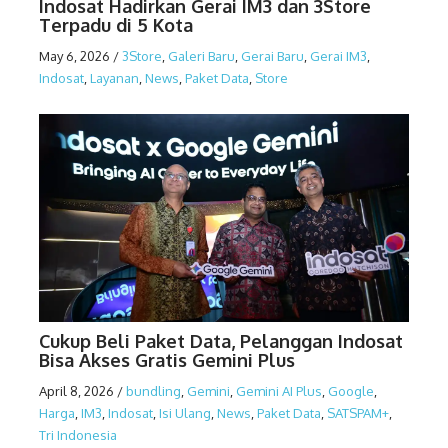
Indosat Hadirkan Gerai IM3 dan 3Store
Terpadu di 5 Kota
May 6, 2026
/
3Store
,
Galeri Baru
,
Gerai Baru
,
Gerai IM3
,
Indosat
,
Layanan
,
News
,
Paket Data
,
Store
Cukup Beli Paket Data, Pelanggan Indosat
Bisa Akses Gratis Gemini Plus
April 8, 2026
/
bundling
,
Gemini
,
Gemini AI Plus
,
Google
,
Harga
,
IM3
,
Indosat
,
Isi Ulang
,
News
,
Paket Data
,
SATSPAM+
,
Tri Indonesia