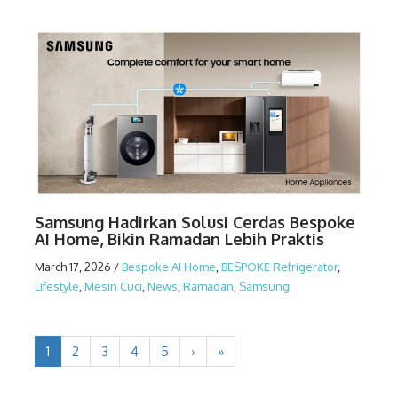
Samsung Hadirkan Solusi Cerdas Bespoke
AI Home, Bikin Ramadan Lebih Praktis
March 17, 2026
/
Bespoke AI Home
,
BESPOKE Refrigerator
,
Lifestyle
,
Mesin Cuci
,
News
,
Ramadan
,
Samsung
1
2
3
4
5
›
»