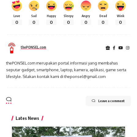
Love
Sad
Happy
Sleepy
Angry
Dead
Wink
0
0
0
0
0
0
0
thePONSEL.com
thePONSEL.com merupakan portal informasi yang membahas
seputar gadget, smartphone, laptop, kamera, aplikasi, game serta
lifestyle. Silakan kontak kami di theponsel@gmail.com
Leave a comment
Lates News