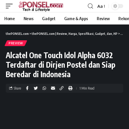
Aa
Home
News
Gadget
Game & Apps
Review
Reko
thePONSEL.com
>
thePONSEL.com | Review, Harga, Spesifikasi, Gadget, dan, HP
>
Previ
PREVIEW
Alcatel One Touch Idol Alpha 6032
Terdaftar di Dirjen Postel dan Siap
Beredar di Indonesia
Share
1 Min Read