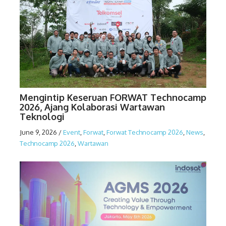
Mengintip Keseruan FORWAT Technocamp
2026, Ajang Kolaborasi Wartawan
Teknologi
June 9, 2026
/
Event
,
Forwat
,
Forwat Technocamp 2026
,
News
,
Technocamp 2026
,
Wartawan