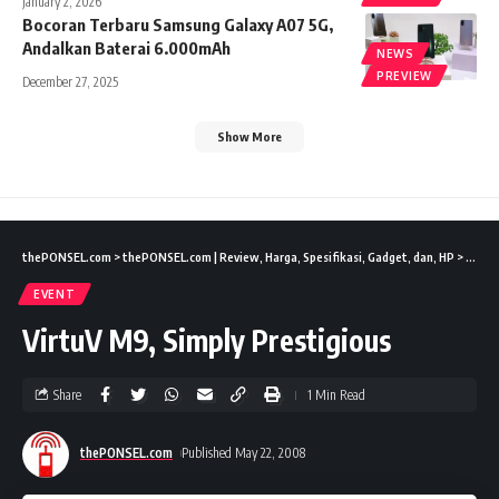
January 2, 2026
Bocoran Terbaru Samsung Galaxy A07 5G,
Andalkan Baterai 6.000mAh
NEWS
PREVIEW
December 27, 2025
Show More
thePONSEL.com
>
thePONSEL.com | Review, Harga, Spesifikasi, Gadget, dan, HP
>
Event
EVENT
VirtuV M9, Simply Prestigious
Share
1 Min Read
thePONSEL.com
Published May 22, 2008