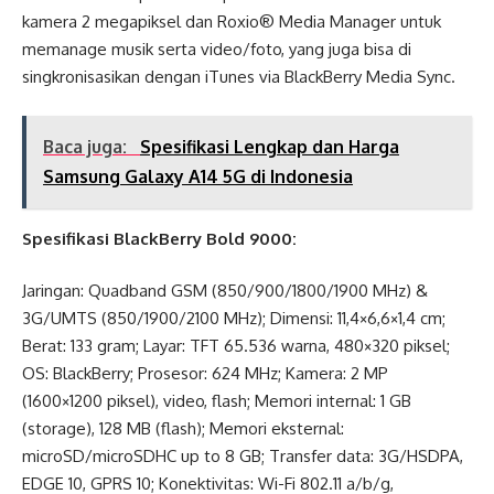
kamera 2 megapiksel dan Roxio® Media Manager untuk
memanage musik serta video/foto, yang juga bisa di
singkronisasikan dengan iTunes via BlackBerry Media Sync.
Baca juga:
Spesifikasi Lengkap dan Harga
Samsung Galaxy A14 5G di Indonesia
Spesifikasi BlackBerry Bold 9000:
Jaringan: Quadband GSM (850/900/1800/1900 MHz) &
3G/UMTS (850/1900/2100 MHz); Dimensi: 11,4×6,6×1,4 cm;
Berat: 133 gram; Layar: TFT 65.536 warna, 480×320 piksel;
OS: BlackBerry; Prosesor: 624 MHz; Kamera: 2 MP
(1600×1200 piksel), video, flash; Memori internal: 1 GB
(storage), 128 MB (flash); Memori eksternal:
microSD/microSDHC up to 8 GB; Transfer data: 3G/HSDPA,
EDGE 10, GPRS 10; Konektivitas: Wi-Fi 802.11 a/b/g,