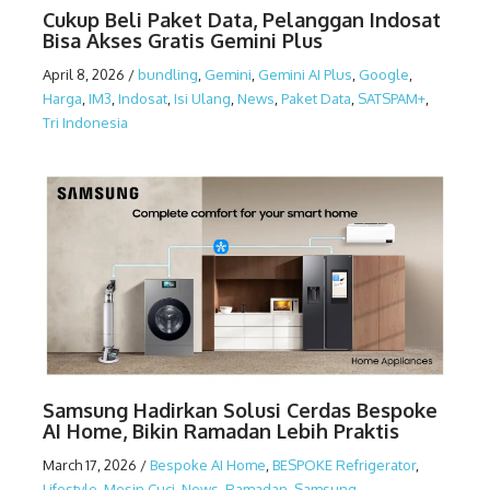
Cukup Beli Paket Data, Pelanggan Indosat
Bisa Akses Gratis Gemini Plus
April 8, 2026
/
bundling
,
Gemini
,
Gemini AI Plus
,
Google
,
Harga
,
IM3
,
Indosat
,
Isi Ulang
,
News
,
Paket Data
,
SATSPAM+
,
Tri Indonesia
Samsung Hadirkan Solusi Cerdas Bespoke
AI Home, Bikin Ramadan Lebih Praktis
March 17, 2026
/
Bespoke AI Home
,
BESPOKE Refrigerator
,
Lifestyle
,
Mesin Cuci
,
News
,
Ramadan
,
Samsung