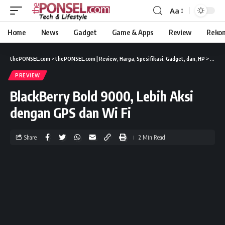
Aa
Home
News
Gadget
Game & Apps
Review
Reko
thePONSEL.com
>
thePONSEL.com | Review, Harga, Spesifikasi, Gadget, dan, HP
>
Previ
PREVIEW
BlackBerry Bold 9000, Lebih Aksi
dengan GPS dan Wi Fi
Share
2 Min Read