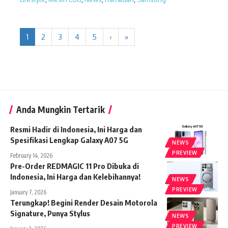
1
2
3
4
5
›
»
Anda Mungkin Tertarik
Resmi Hadir di Indonesia, Ini Harga dan
Spesifikasi Lengkap Galaxy A07 5G
NEWS
PREVIEW
February 14, 2026
Pre-Order REDMAGIC 11 Pro Dibuka di
Indonesia, Ini Harga dan Kelebihannya!
NEWS
PREVIEW
January 7, 2026
Terungkap! Begini Render Desain Motorola
Signature, Punya Stylus
NEWS
PREVIEW