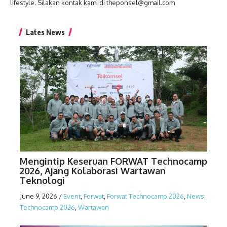
lifestyle. Silakan kontak kami di theponsel@gmail.com
Lates News
Mengintip Keseruan FORWAT Technocamp
2026, Ajang Kolaborasi Wartawan
Teknologi
June 9, 2026
/
Event
,
Forwat
,
Forwat Technocamp 2026
,
News
,
Technocamp 2026
,
Wartawan