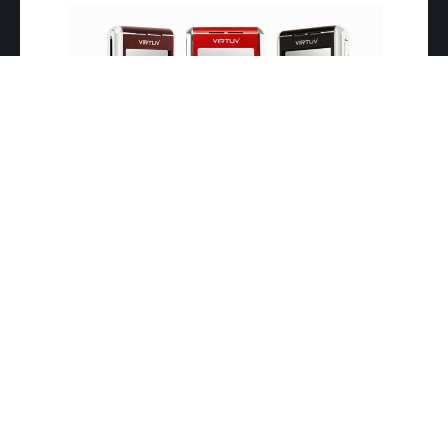
thePONSEL.com
– Lewat brand
VirtuV
,
DRTV Corp.
kembali meluncurkan seri terbaru ponsel fesyennya:
VirtuV
M9
. Ponsel elegan yang diklaim tahan benturan ini,
mengandalkan material
zinc magnesium
sebagai casing
utamanya.
Ponsel yang diperuntukan bagi eksekutif berjiwa dinamis ini,
juga dipersenjatai beragam fitur keren lain. Diantaranya;