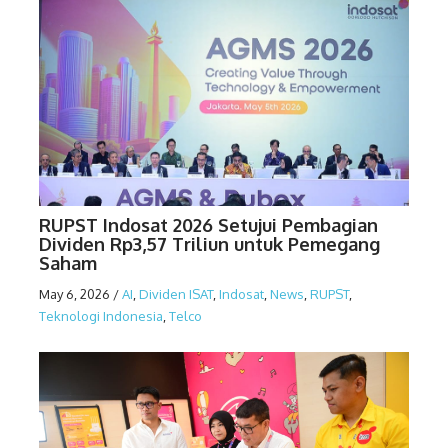
RUPST Indosat 2026 Setujui Pembagian
Dividen Rp3,57 Triliun untuk Pemegang
Saham
May 6, 2026
/
AI
,
Dividen ISAT
,
Indosat
,
News
,
RUPST
,
Teknologi Indonesia
,
Telco