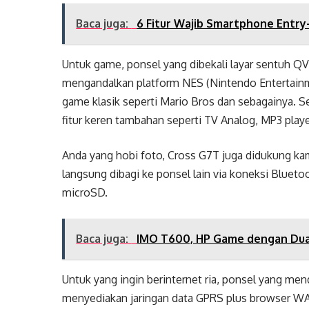
Baca juga:
6 Fitur Wajib Smartphone Entry
Untuk game, ponsel yang dibekali layar sentuh QVG
mengandalkan platform NES (Nintendo Entertai
game klasik seperti Mario Bros dan sebagainya. 
fitur keren tambahan seperti TV Analog, MP3 player
Anda yang hobi foto, Cross G7T juga didukung kam
langsung dibagi ke ponsel lain via koneksi Bluet
microSD.
Baca juga:
IMO T600, HP Game dengan Dua
Untuk yang ingin berinternet ria, ponsel yang m
menyediakan jaringan data GPRS plus browser WAP.