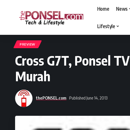
Home
News
Lifestyle
thePONSEL.com
>
thePONSEL.com | Review, Harga, Spesifikasi, Gadge
PREVIEW
Cross G7T, Ponsel TV
Murah
thePONSEL.com
Published June 14, 2013