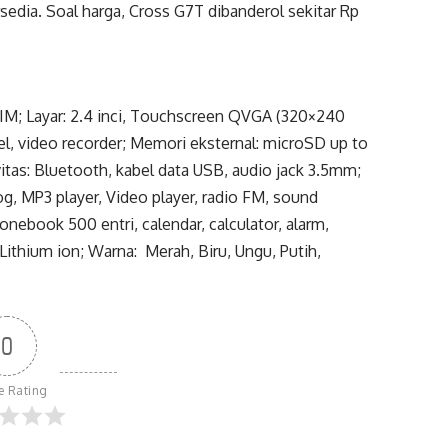
sedia. Soal harga, Cross G7T dibanderol sekitar Rp
IM; Layar: 2.4 inci, Touchscreen QVGA (320×240
sel, video recorder; Memori eksternal: microSD up to
as: Bluetooth, kabel data USB, audio jack 3.5mm;
og, MP3 player, Video player, radio FM, sound
ebook 500 entri, calendar, calculator, alarm,
Lithium ion; Warna: Merah, Biru, Ungu, Putih,
0
le Rating