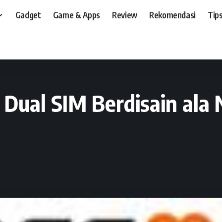
Gadget
Game & Apps
Review
Rekomendasi
Tips
t, dan, HP
>
Preview
>
Cross G7T, Ponsel TV Dual SIM Berdisain ala Nokia N-
 Dual SIM Berdisain ala