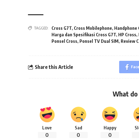
TAGGED:
Cross G7T
,
Cross Mobilephone
,
Handphone 
Harga dan Spesifikasi Cross G7T
,
HP Cross
,
Ponsel Cross
,
Ponsel TV Dual SIM
,
Review C
Share this Article
Fac
What do 
Love
Sad
Happy
S
0
0
0