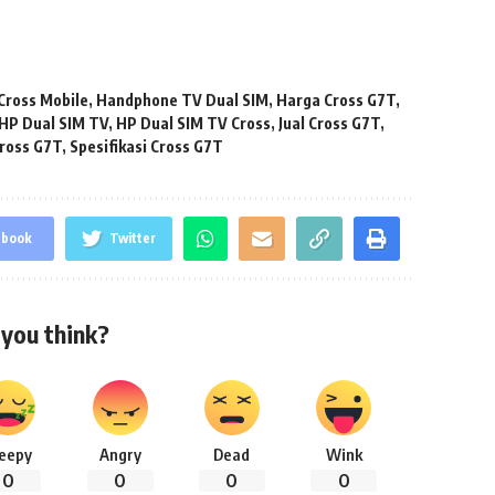
Cross Mobile
,
Handphone TV Dual SIM
,
Harga Cross G7T
,
HP Dual SIM TV
,
HP Dual SIM TV Cross
,
Jual Cross G7T
,
ross G7T
,
Spesifikasi Cross G7T
ebook
Twitter
you think?
leepy
Angry
Dead
Wink
0
0
0
0