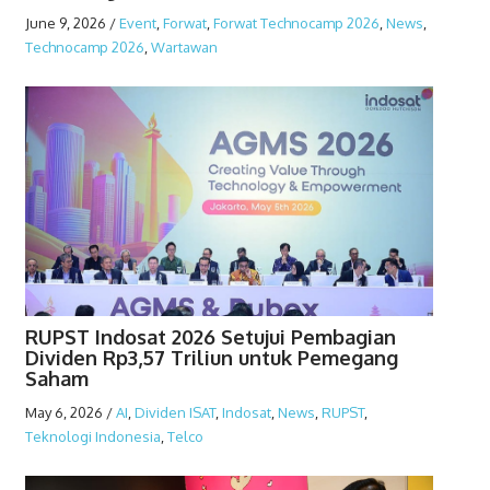
June 9, 2026
/
Event
,
Forwat
,
Forwat Technocamp 2026
,
News
,
Technocamp 2026
,
Wartawan
RUPST Indosat 2026 Setujui Pembagian
Dividen Rp3,57 Triliun untuk Pemegang
Saham
May 6, 2026
/
AI
,
Dividen ISAT
,
Indosat
,
News
,
RUPST
,
Teknologi Indonesia
,
Telco