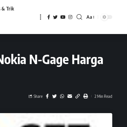
 & Trik
Aa
Gage Harga Murah
 Nokia N-Gage Harga
Share
2 Min Read