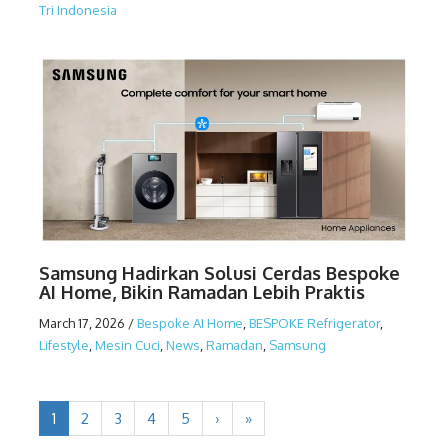
Tri Indonesia
Samsung Hadirkan Solusi Cerdas Bespoke
AI Home, Bikin Ramadan Lebih Praktis
March 17, 2026
/
Bespoke AI Home
,
BESPOKE Refrigerator
,
Lifestyle
,
Mesin Cuci
,
News
,
Ramadan
,
Samsung
1
2
3
4
5
›
»