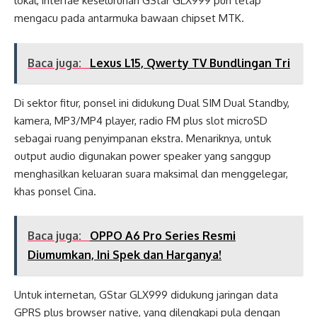
lokal, interfae keseluruhan GStar GLX999 pun tetap
mengacu pada antarmuka bawaan chipset MTK.
Baca juga:
Lexus L15, Qwerty TV Bundlingan Tri
Di sektor fitur, ponsel ini didukung Dual SIM Dual Standby,
kamera, MP3/MP4 player, radio FM plus slot microSD
sebagai ruang penyimpanan ekstra. Menariknya, untuk
output audio digunakan power speaker yang sanggup
menghasilkan keluaran suara maksimal dan menggelegar,
khas ponsel Cina.
Baca juga:
OPPO A6 Pro Series Resmi
Diumumkan, Ini Spek dan Harganya!
Untuk internetan, GStar GLX999 didukung jaringan data
GPRS plus browser native, yang dilengkapi pula dengan