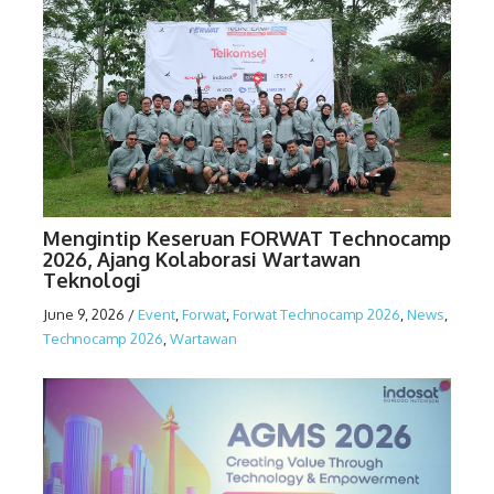
Mengintip Keseruan FORWAT Technocamp
2026, Ajang Kolaborasi Wartawan
Teknologi
June 9, 2026
/
Event
,
Forwat
,
Forwat Technocamp 2026
,
News
,
Technocamp 2026
,
Wartawan