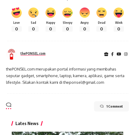
Love
Sad
Happy
Sleepy
Angry
Dead
Wink
0
0
0
0
0
0
0
thePONSEL.com
thePONSEL.com merupakan portal informasi yang membahas
seputar gadget, smartphone, laptop, kamera, aplikasi, game serta
lifestyle. Silakan kontak kami di theponsel@gmail.com
1 Comment
Lates News