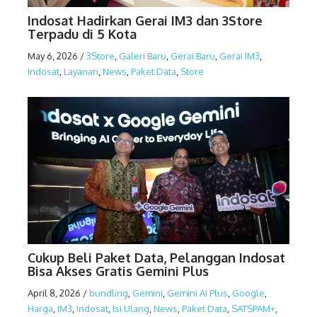
Indosat Hadirkan Gerai IM3 dan 3Store
Terpadu di 5 Kota
May 6, 2026
/
3Store
,
Galeri Baru
,
Gerai Baru
,
Gerai IM3
,
Indosat
,
Layanan
,
News
,
Paket Data
,
Store
Cukup Beli Paket Data, Pelanggan Indosat
Bisa Akses Gratis Gemini Plus
April 8, 2026
/
bundling
,
Gemini
,
Gemini AI Plus
,
Google
,
Harga
,
IM3
,
Indosat
,
Isi Ulang
,
News
,
Paket Data
,
SATSPAM+
,