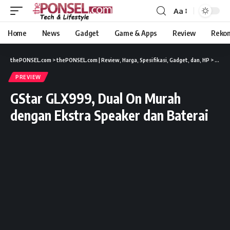
Aa
Home
News
Gadget
Game & Apps
Review
Reko
thePONSEL.com
>
thePONSEL.com | Review, Harga, Spesifikasi, Gadget, dan, HP
>
Previ
PREVIEW
GStar GLX999, Dual On Murah
dengan Ekstra Speaker dan Baterai