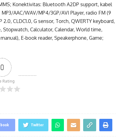
MMS; Konektivitas: Bluetooth A2DP support, kabel
MP3), MP3/AAC/WAV/MP4/3GP/AVI Player, radio FM (9
IDP 2.0, CLDC1.0, G sensor, Torch, QWERTY keyboard,
, Stopwatch, Calculator, Calendar, World time,
t manual), E-book reader, Speakerphone, Game;
0
le Rating
ebook
Twitter