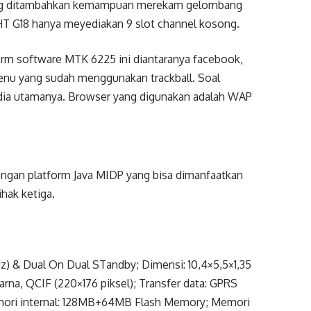
ang ditambahkan kemampuan merekam gelombang
 HT G18 hanya meyediakan 9 slot channel kosong.
form software MTK 6225 ini diantaranya facebook,
menu yang sudah menggunakan trackball. Soal
edia utamanya. Browser yang digunakan adalah WAP
dengan platform Java MIDP yang bisa dimanfaatkan
hak ketiga.
 & Dual On Dual STandby; Dimensi: 10,4×5,5×1,35
warna, QCIF (220×176 piksel); Transfer data: GPRS
Memori internal: 128MB+64MB Flash Memory; Memori