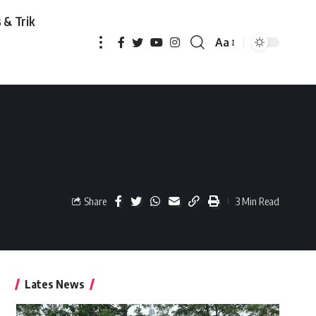
 & Trik
Aa
Share
3 Min Read
Lates News