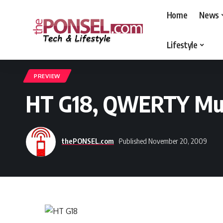
Home
News
Lifestyle
thePONSEL.com
>
thePONSEL.com | Review, Harga, Spesifikasi, Gadge
PREVIEW
HT G18, QWERTY Mu
thePONSEL.com
Published November 20, 2009