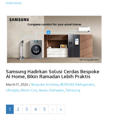
Indonesia
Samsung Hadirkan Solusi Cerdas Bespoke
AI Home, Bikin Ramadan Lebih Praktis
March 17, 2026
/
Bespoke AI Home
,
BESPOKE Refrigerator
,
Lifestyle
,
Mesin Cuci
,
News
,
Ramadan
,
Samsung
1
2
3
4
5
›
»