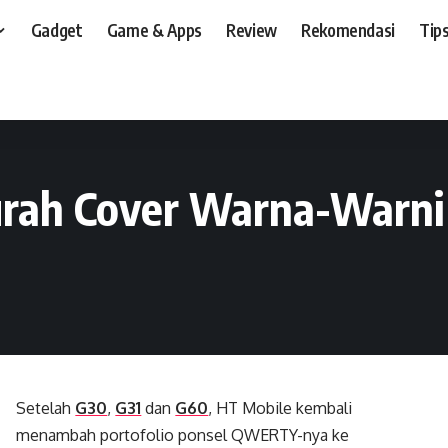
Gadget
Game & Apps
Review
Rekomendasi
Tips
t, dan, HP
>
Preview
>
HT G18, QWERTY Murah Cover Warna-Warni
rah Cover Warna-Warni
Setelah
G30
,
G31
dan
G60
, HT Mobile kembali
menambah portofolio ponsel QWERTY-nya ke