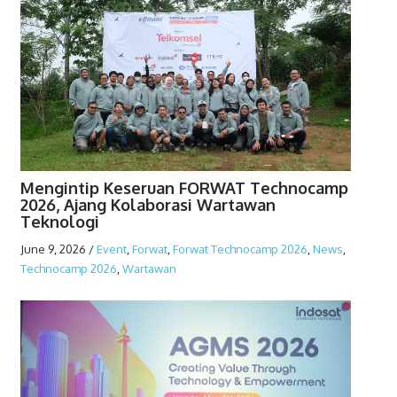
Mengintip Keseruan FORWAT Technocamp
2026, Ajang Kolaborasi Wartawan
Teknologi
June 9, 2026
/
Event
,
Forwat
,
Forwat Technocamp 2026
,
News
,
Technocamp 2026
,
Wartawan