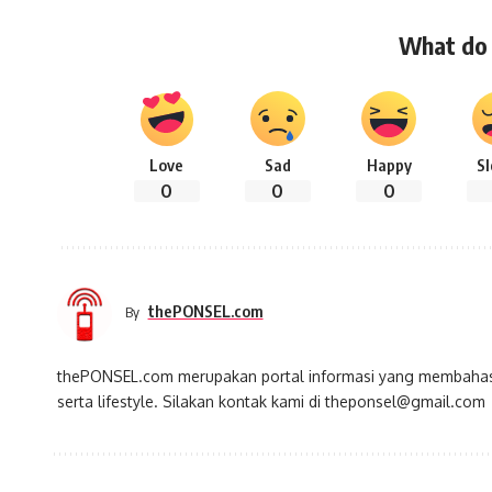
What do 
Love
Sad
Happy
S
0
0
0
thePONSEL.com
By
thePONSEL.com merupakan portal informasi yang membahas s
serta lifestyle. Silakan kontak kami di theponsel@gmail.com