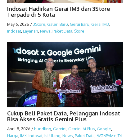
Indosat Hadirkan Gerai IM3 dan 3Store
Terpadu di 5 Kota
May 6, 2026
/
3Store
,
Galeri Baru
,
Gerai Baru
,
Gerai IM3
,
Indosat
,
Layanan
,
News
,
Paket Data
,
Store
Cukup Beli Paket Data, Pelanggan Indosat
Bisa Akses Gratis Gemini Plus
April 8, 2026
/
bundling
,
Gemini
,
Gemini AI Plus
,
Google
,
Harga
,
IM3
,
Indosat
,
Isi Ulang
,
News
,
Paket Data
,
SATSPAM+
,
Tri