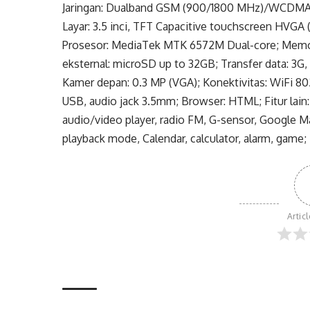
Jaringan: Dualband GSM (900/1800 MHz)/WCDMA 2
Layar: 3.5 inci, TFT Capacitive touchscreen HVGA 
Prosesor: MediaTek MTK 6572M Dual-core; Memo
eksternal: microSD up to 32GB; Transfer data: 3G
Kamer depan: 0.3 MP (VGA); Konektivitas: WiFi 802
USB, audio jack 3.5mm; Browser: HTML; Fitur lain
audio/video player, radio FM, G-sensor, Google
playback mode, Calendar, calculator, alarm, game; 
Artic