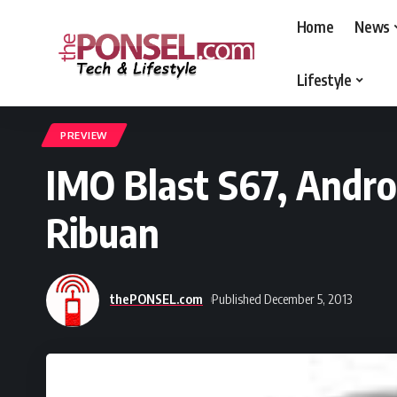
Home
News
Lifestyle
thePONSEL.com
>
thePONSEL.com | Review, Harga, Spesifikasi, Gadge
PREVIEW
IMO Blast S67, Andr
Ribuan
thePONSEL.com
Published December 5, 2013