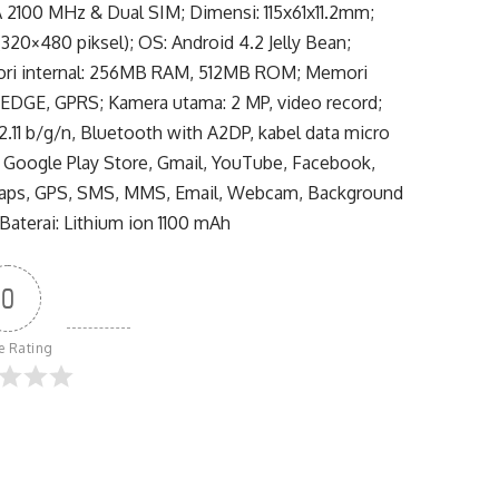
100 MHz & Dual SIM; Dimensi: 115x61x11.2mm;
(320×480 piksel); OS: Android 4.2 Jelly Bean;
ri internal: 256MB RAM, 512MB ROM; Memori
, EDGE, GPRS; Kamera utama: 2 MP, video record;
.11 b/g/n, Bluetooth with A2DP, kabel data micro
: Google Play Store, Gmail, YouTube, Facebook,
 Maps, GPS, SMS, MMS, Email, Webcam, Background
Baterai: Lithium ion 1100 mAh
0
le Rating