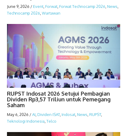
June 9, 2026
/
Event
,
Forwat
,
Forwat Technocamp 2026
,
News
,
Technocamp 2026
,
Wartawan
RUPST Indosat 2026 Setujui Pembagian
Dividen Rp3,57 Triliun untuk Pemegang
Saham
May 6, 2026
/
AI
,
Dividen ISAT
,
Indosat
,
News
,
RUPST
,
Teknologi Indonesia
,
Telco