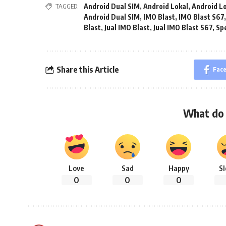
TAGGED:
Android Dual SIM
,
Android Lokal
,
Android L
Android Dual SIM
,
IMO Blast
,
IMO Blast S67
Blast
,
Jual IMO Blast
,
Jual IMO Blast S67
,
Spe
Share this Article
Fac
What do 
Love
Sad
Happy
S
0
0
0