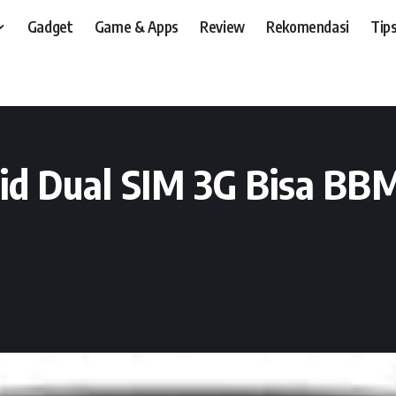
Gadget
Game & Apps
Review
Rekomendasi
Tips
t, dan, HP
>
Preview
>
IMO Blast S67, Android Dual SIM 3G Bisa BBM Harga Rp
oid Dual SIM 3G Bisa BB