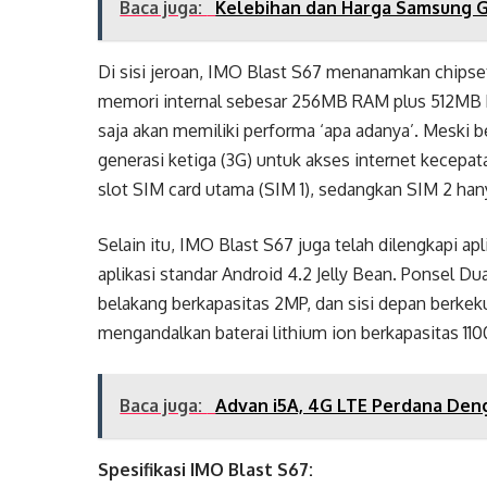
Baca juga:
Kelebihan dan Harga Samsung G
Di sisi jeroan, IMO Blast S67 menanamkan chip
memori internal sebesar 256MB RAM plus 512MB RO
saja akan memiliki performa ‘apa adanya’. Meski be
generasi ketiga (3G) untuk akses internet kecepat
slot SIM card utama (SIM 1), sedangkan SIM 2 ha
Selain itu, IMO Blast S67 juga telah dilengkapi 
aplikasi standar Android 4.2 Jelly Bean. Ponsel Du
belakang berkapasitas 2MP, dan sisi depan berke
mengandalkan baterai lithium ion berkapasitas 11
Baca juga:
Advan i5A, 4G LTE Perdana Den
Spesifikasi IMO Blast S67: