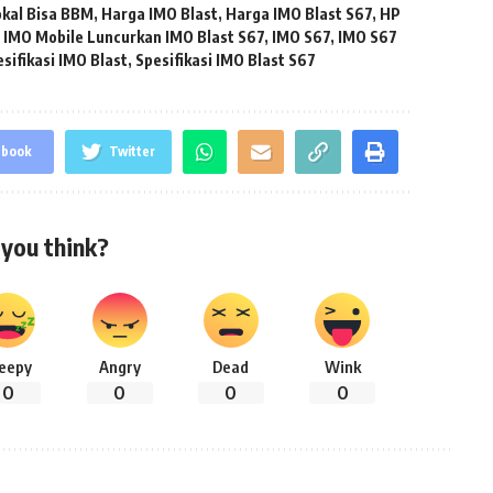
okal Bisa BBM
,
Harga IMO Blast
,
Harga IMO Blast S67
,
HP
,
IMO Mobile Luncurkan IMO Blast S67
,
IMO S67
,
IMO S67
sifikasi IMO Blast
,
Spesifikasi IMO Blast S67
ebook
Twitter
you think?
leepy
Angry
Dead
Wink
0
0
0
0