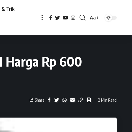
 & Trik
Aa
 600 Ribuan
M Harga Rp 600
Share
2 Min Read