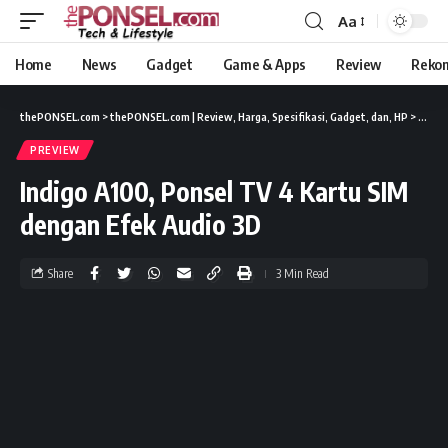
Aa
Home
News
Gadget
Game & Apps
Review
Reko
thePONSEL.com
>
thePONSEL.com | Review, Harga, Spesifikasi, Gadget, dan, HP
>
Previ
PREVIEW
Indigo A100, Ponsel TV 4 Kartu SIM
dengan Efek Audio 3D
Share
3 Min Read