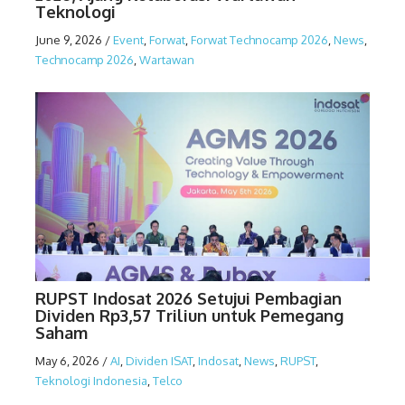
Teknologi
June 9, 2026
/
Event
,
Forwat
,
Forwat Technocamp 2026
,
News
,
Technocamp 2026
,
Wartawan
RUPST Indosat 2026 Setujui Pembagian
Dividen Rp3,57 Triliun untuk Pemegang
Saham
May 6, 2026
/
AI
,
Dividen ISAT
,
Indosat
,
News
,
RUPST
,
Teknologi Indonesia
,
Telco