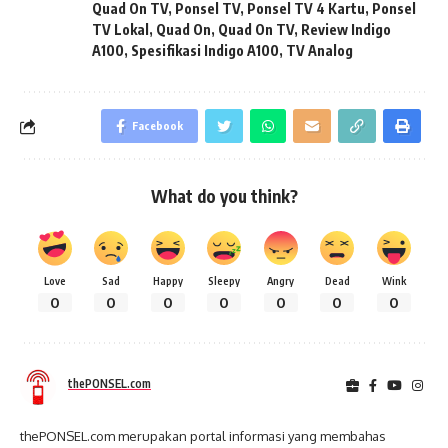
Quad On TV
,
Ponsel TV
,
Ponsel TV 4 Kartu
,
Ponsel
TV Lokal
,
Quad On
,
Quad On TV
,
Review Indigo
A100
,
Spesifikasi Indigo A100
,
TV Analog
Facebook
What do you think?
Love
Sad
Happy
Sleepy
Angry
Dead
Wink
0
0
0
0
0
0
0
thePONSEL.com
thePONSEL.com merupakan portal informasi yang membahas