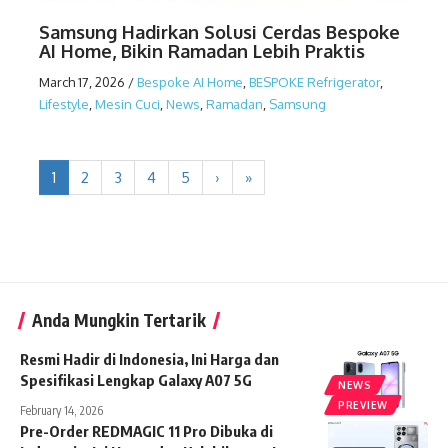
Samsung Hadirkan Solusi Cerdas Bespoke
AI Home, Bikin Ramadan Lebih Praktis
March 17, 2026
/
Bespoke AI Home
,
BESPOKE Refrigerator
,
Lifestyle
,
Mesin Cuci
,
News
,
Ramadan
,
Samsung
1
2
3
4
5
›
»
Anda Mungkin Tertarik
Resmi Hadir di Indonesia, Ini Harga dan
Spesifikasi Lengkap Galaxy A07 5G
NEWS
PREVIEW
February 14, 2026
Pre-Order REDMAGIC 11 Pro Dibuka di