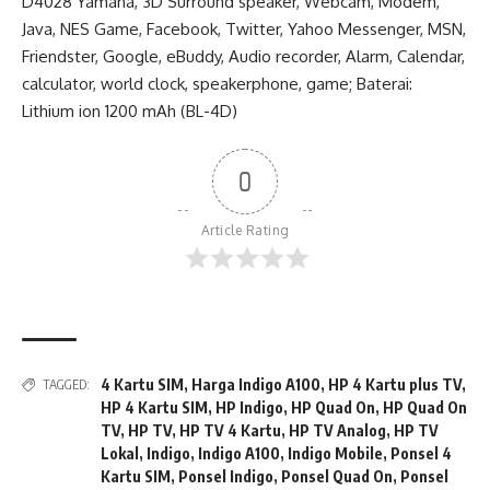
D4028 Yamaha, 3D Surround speaker, Webcam, Modem,
Java, NES Game, Facebook, Twitter, Yahoo Messenger, MSN,
Friendster, Google, eBuddy, Audio recorder, Alarm, Calendar,
calculator, world clock, speakerphone, game; Baterai:
Lithium ion 1200 mAh (BL-4D)
0
Article Rating
4 Kartu SIM
,
Harga Indigo A100
,
HP 4 Kartu plus TV
,
TAGGED:
HP 4 Kartu SIM
,
HP Indigo
,
HP Quad On
,
HP Quad On
TV
,
HP TV
,
HP TV 4 Kartu
,
HP TV Analog
,
HP TV
Lokal
,
Indigo
,
Indigo A100
,
Indigo Mobile
,
Ponsel 4
Kartu SIM
,
Ponsel Indigo
,
Ponsel Quad On
,
Ponsel