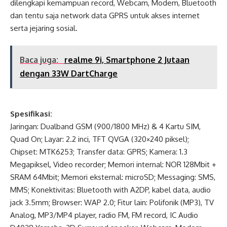
dilengkapi kemampuan record, Webcam, Modem, Bluetooth
dan tentu saja network data GPRS untuk akses internet
serta jejaring sosial.
Baca juga:
realme 9i, Smartphone 2 Jutaan
dengan 33W DartCharge
Spesifikasi:
Jaringan: Dualband GSM (900/1800 MHz) & 4 Kartu SIM,
Quad On; Layar: 2.2 inci, TFT QVGA (320×240 piksel);
Chipset: MTK6253; Transfer data: GPRS; Kamera: 1.3
Megapiksel, Video recorder; Memori internal: NOR 128Mbit +
SRAM 64Mbit; Memori eksternal: microSD; Messaging: SMS,
MMS; Konektivitas: Bluetooth with A2DP, kabel data, audio
jack 3.5mm; Browser: WAP 2.0; Fitur lain: Polifonik (MP3), TV
Analog, MP3/MP4 player, radio FM, FM record, IC Audio