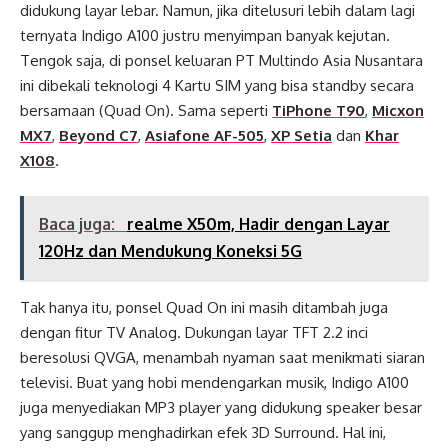
didukung layar lebar. Namun, jika ditelusuri lebih dalam lagi
ternyata Indigo A100 justru menyimpan banyak kejutan.
Tengok saja, di ponsel keluaran PT Multindo Asia Nusantara
ini dibekali teknologi 4 Kartu SIM yang bisa standby secara
bersamaan (Quad On). Sama seperti
TiPhone T90
,
Micxon
MX7
,
Beyond C7
,
Asiafone AF-505
,
XP Setia
dan
Khar
X108
.
Baca juga:
realme X50m, Hadir dengan Layar
120Hz dan Mendukung Koneksi 5G
Tak hanya itu, ponsel Quad On ini masih ditambah juga
dengan fitur TV Analog. Dukungan layar TFT 2.2 inci
beresolusi QVGA, menambah nyaman saat menikmati siaran
televisi. Buat yang hobi mendengarkan musik, Indigo A100
juga menyediakan MP3 player yang didukung speaker besar
yang sanggup menghadirkan efek 3D Surround. Hal ini,