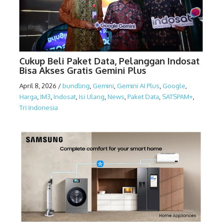
Cukup Beli Paket Data, Pelanggan Indosat
Bisa Akses Gratis Gemini Plus
April 8, 2026
/
bundling
,
Gemini
,
Gemini AI Plus
,
Google
,
Harga
,
IM3
,
Indosat
,
Isi Ulang
,
News
,
Paket Data
,
SATSPAM+
,
Tri Indonesia