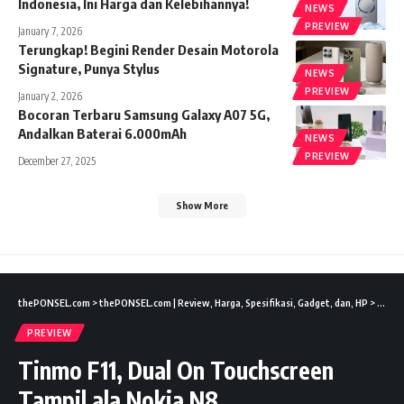
Indonesia, Ini Harga dan Kelebihannya!
NEWS
PREVIEW
January 7, 2026
Terungkap! Begini Render Desain Motorola
Signature, Punya Stylus
NEWS
PREVIEW
January 2, 2026
Bocoran Terbaru Samsung Galaxy A07 5G,
Andalkan Baterai 6.000mAh
NEWS
PREVIEW
December 27, 2025
Show More
thePONSEL.com
>
thePONSEL.com | Review, Harga, Spesifikasi, Gadget, dan, HP
>
Previ
PREVIEW
Tinmo F11, Dual On Touchscreen
Tampil ala Nokia N8