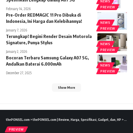
NEWS
PREVIEW
February 14, 2026
Pre-Order REDMAGIC 11 Pro Dibuka di
Indonesia, Ini Harga dan Kelebihannya!
NEWS
PREVIEW
January 7, 2026
Terungkap! Begini Render Desain Motorola
Signature, Punya Stylus
NEWS
PREVIEW
January 2, 2026
Bocoran Terbaru Samsung Galaxy A07 5G,
Andalkan Baterai 6.000mAh
NEWS
PREVIEW
December 27, 2025
Show More
thePONSEL.com
>
thePONSEL.com | Review, Harga, Spesifikasi, Gadget, dan, HP
>
Previ
PREVIEW