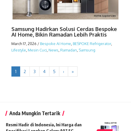
Samsung Hadirkan Solusi Cerdas Bespoke
AI Home, Bikin Ramadan Lebih Praktis
March 17, 2026
/
Bespoke AI Home
,
BESPOKE Refrigerator
,
Lifestyle
,
Mesin Cuci
,
News
,
Ramadan
,
Samsung
1
2
3
4
5
›
»
Anda Mungkin Tertarik
Resmi Hadir di Indonesia, Ini Harga dan
Spesifikasi Lengkap Galaxy A07 5G