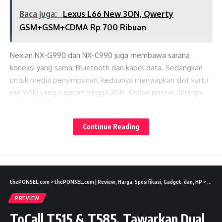
Baca juga:
Lexus L66 New 3ON, Qwerty
GSM+GSM+CDMA Rp 700 Ribuan
Nexian NX-G990 dan NX-C990 juga membawa sarana
koneksi yang sama, Bluetooth dan kabel data. Sedangkan
untuk media penyimpanan, keduanya menyiapkan slot kartu
microSD yang support hingga 2GB. Kedua ponsel dihargai
sekitar Rp 2,2 jutaan.
Lates News
Continue Reading
0
Article Rating
thePONSEL.com
>
thePONSEL.com | Review, Harga, Spesifikasi, Gadget, dan, HP
>
Previ
PREVIEW
ToCall T515 & T585, Tawarkan Dual