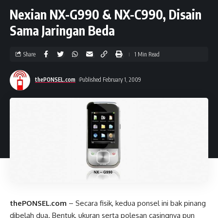
Nexian NX-G990 & NX-C990, Disain
Sama Jaringan Beda
Share
1 Min Read
thePONSEL.com
Published February 1, 2009
thePONSEL.com
– Secara fisik, kedua ponsel ini bak pinang
dibelah dua. Bentuk, ukuran serta polesan casingnya pun