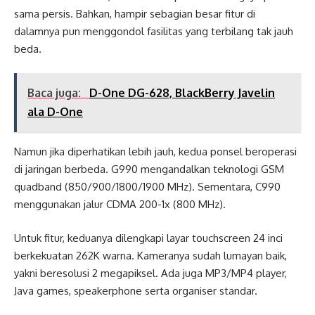
sama persis. Bahkan, hampir sebagian besar fitur di
dalamnya pun menggondol fasilitas yang terbilang tak jauh
beda.
Baca juga:
D-One DG-628, BlackBerry Javelin
ala D-One
Namun jika diperhatikan lebih jauh, kedua ponsel beroperasi
di jaringan berbeda. G990 mengandalkan teknologi GSM
quadband (850/900/1800/1900 MHz). Sementara, C990
menggunakan jalur CDMA 200-1x (800 MHz).
Untuk fitur, keduanya dilengkapi layar touchscreen 24 inci
berkekuatan 262K warna. Kameranya sudah lumayan baik,
yakni beresolusi 2 megapiksel. Ada juga MP3/MP4 player,
Java games, speakerphone serta organiser standar.