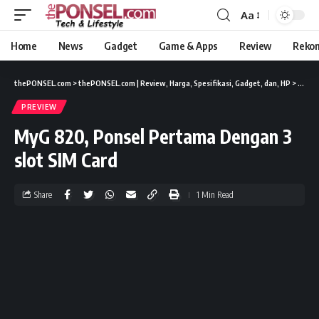
Aa
Home
News
Gadget
Game & Apps
Review
Reko
thePONSEL.com
>
thePONSEL.com | Review, Harga, Spesifikasi, Gadget, dan, HP
>
Previ
PREVIEW
MyG 820, Ponsel Pertama Dengan 3
slot SIM Card
Share
1 Min Read