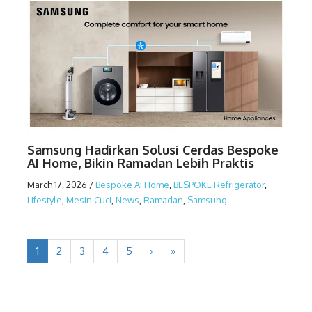
Samsung Hadirkan Solusi Cerdas Bespoke
AI Home, Bikin Ramadan Lebih Praktis
March 17, 2026
/
Bespoke AI Home
,
BESPOKE Refrigerator
,
Lifestyle
,
Mesin Cuci
,
News
,
Ramadan
,
Samsung
1
2
3
4
5
›
»