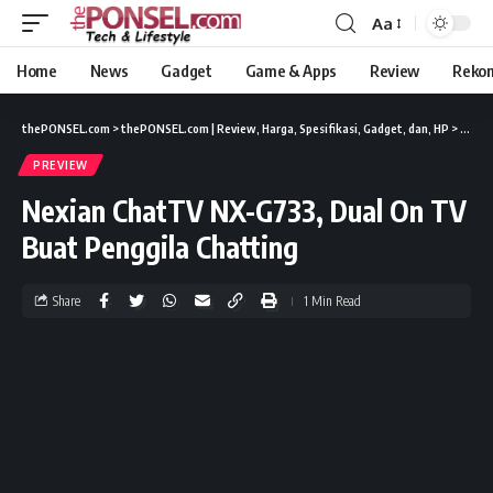
Aa
Home
News
Gadget
Game & Apps
Review
Reko
thePONSEL.com
>
thePONSEL.com | Review, Harga, Spesifikasi, Gadget, dan, HP
>
Previ
PREVIEW
Nexian ChatTV NX-G733, Dual On TV
Buat Penggila Chatting
Share
1 Min Read