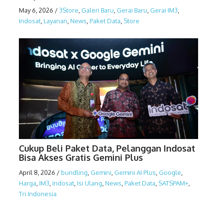
May 6, 2026
/
3Store
,
Galeri Baru
,
Gerai Baru
,
Gerai IM3
,
Indosat
,
Layanan
,
News
,
Paket Data
,
Store
Cukup Beli Paket Data, Pelanggan Indosat
Bisa Akses Gratis Gemini Plus
April 8, 2026
/
bundling
,
Gemini
,
Gemini AI Plus
,
Google
,
Harga
,
IM3
,
Indosat
,
Isi Ulang
,
News
,
Paket Data
,
SATSPAM+
,
Tri Indonesia