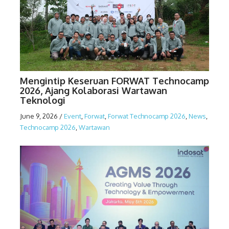
Mengintip Keseruan FORWAT Technocamp
2026, Ajang Kolaborasi Wartawan
Teknologi
June 9, 2026
/
Event
,
Forwat
,
Forwat Technocamp 2026
,
News
,
Technocamp 2026
,
Wartawan