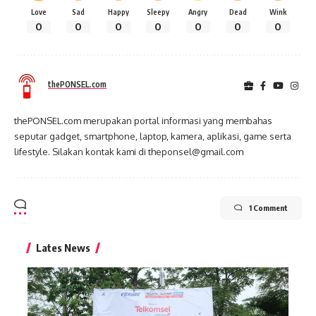
Love
Sad
Happy
Sleepy
Angry
Dead
Wink
0
0
0
0
0
0
0
thePONSEL.com
thePONSEL.com merupakan portal informasi yang membahas
seputar gadget, smartphone, laptop, kamera, aplikasi, game serta
lifestyle. Silakan kontak kami di theponsel@gmail.com
1 Comment
Lates News