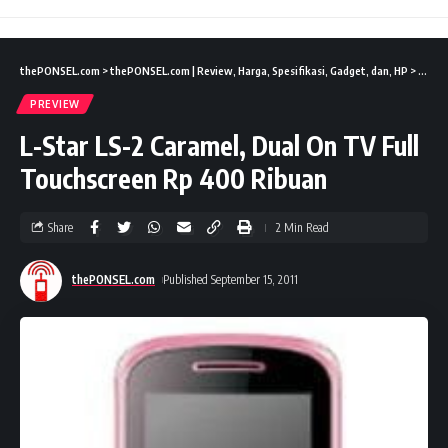
thePONSEL.com
>
thePONSEL.com | Review, Harga, Spesifikasi, Gadget, dan, HP
>
Previ
PREVIEW
L-Star LS-2 Caramel, Dual On TV Full
Touchscreen Rp 400 Ribuan
Share
2 Min Read
thePONSEL.com
Published September 15, 2011