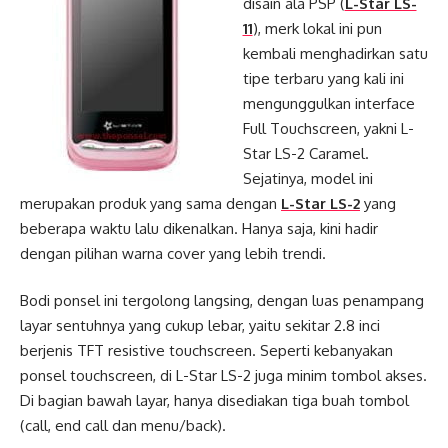
disain ala PSP (
L-Star LS-
11
), merk lokal ini pun
kembali menghadirkan satu
tipe terbaru yang kali ini
mengunggulkan interface
Full Touchscreen, yakni L-
Star LS-2 Caramel.
Sejatinya, model ini
merupakan produk yang sama dengan
L-Star LS-2
yang
beberapa waktu lalu dikenalkan. Hanya saja, kini hadir
dengan pilihan warna cover yang lebih trendi.
Bodi ponsel ini tergolong langsing, dengan luas penampang
layar sentuhnya yang cukup lebar, yaitu sekitar 2.8 inci
berjenis TFT resistive touchscreen. Seperti kebanyakan
ponsel touchscreen, di L-Star LS-2 juga minim tombol akses.
Di bagian bawah layar, hanya disediakan tiga buah tombol
(call, end call dan menu/back).