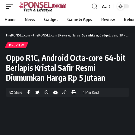
Aa
Home
News
Gadget
Game & Apps
Review
Reko
thePONSEL.com
>
thePONSEL.com | Review, Harga, Spesifikasi, Gadget, dan, HP
>
Previ
PREVIEW
Oppo R1C, Android Octa-core 64-bit
Berlapis Kristal Safir Resmi
Diumumkan Harga Rp 5 Jutaan
Share
1 Min Read