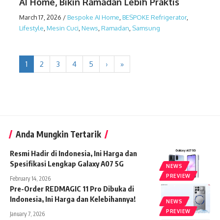
AI Home, Bikin Ramadan Lebih Praktis
March 17, 2026
/
Bespoke AI Home
,
BESPOKE Refrigerator
,
Lifestyle
,
Mesin Cuci
,
News
,
Ramadan
,
Samsung
1
2
3
4
5
›
»
Anda Mungkin Tertarik
Resmi Hadir di Indonesia, Ini Harga dan
Spesifikasi Lengkap Galaxy A07 5G
NEWS
PREVIEW
February 14, 2026
Pre-Order REDMAGIC 11 Pro Dibuka di
Indonesia, Ini Harga dan Kelebihannya!
NEWS
PREVIEW
January 7, 2026