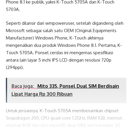
Phone 8.1 ke publik, yakni K-Touch 5705A dan K-Touch
5703A.
Seperti dilansir dari wmpoweruser, setelah digandeng oleh
Microsoft sebagai salah satu OEM (Original Equipments
Manufacturer) Windows Phone, K-Touch akhirnya
mengenalkan dua produk Windows Phone 8.1. Pertama, K-
Touch 5705A. Ponsel cerdas ini mengemas spesifikasi
antara lain layar 5 inchi IPS LCD dengan resolusi 720p
(294ppi).
Baca juga:
Mito 335, Ponsel Dual SIM Berdisain
Lipat Harga Rp 300 Ribuan
Untuk jeroannya, K-Touch 5705A membenamkan chipset
Snapdragon 200, CPU quad-core 1.2GHz, RAM 1GB, memori
internal 8GB dan slot microSD dual-SIM, serta koneksi 3G.