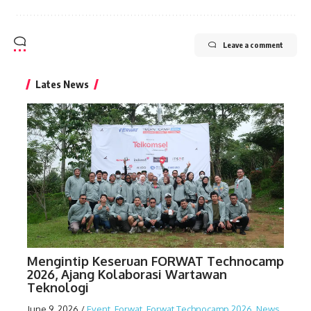
Leave a comment
Lates News
Mengintip Keseruan FORWAT Technocamp
2026, Ajang Kolaborasi Wartawan
Teknologi
June 9, 2026
/
Event
,
Forwat
,
Forwat Technocamp 2026
,
News
,