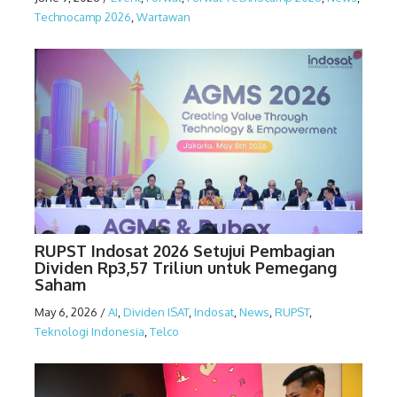
Technocamp 2026
,
Wartawan
RUPST Indosat 2026 Setujui Pembagian
Dividen Rp3,57 Triliun untuk Pemegang
Saham
May 6, 2026
/
AI
,
Dividen ISAT
,
Indosat
,
News
,
RUPST
,
Teknologi Indonesia
,
Telco