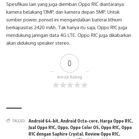
Spesifikasi lain yang juga diemban Oppo R1C diantaranya
kamera belakang 13MP, dan kamera depan 5MP. Untuk
sumber power, ponsel ini mengandalkan baterai lithium
berkapasitas 2420 mAh. Tak hanya itu saja, Oppo R1C juga
mendukung jaringan data 4G LTE. Oppo R1C juga dikabarkan
akan didukung speaker stereo.
0
Article Rating
Android 64-bit
,
Android Octa-core
,
Harga Oppo R1C
,
TAGGED:
Jual Oppo R1C
,
Oppo
,
Oppo Color OS
,
Oppo R1C
,
Oppo
R1C dengan Saphire Crystal
,
Review Oppo R1C
,