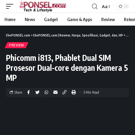
Aa
Home
News
Gadget
Game & Apps
Review
Reko
thePONSEL.com
>
thePONSEL.com | Review, Harga, Spesifikasi, Gadget, dan, HP
>
Previ
PREVIEW
Phicomm i813, Phablet Dual SIM
Prosesor Dual-core dengan Kamera 5
MP
Share
3 Min Read