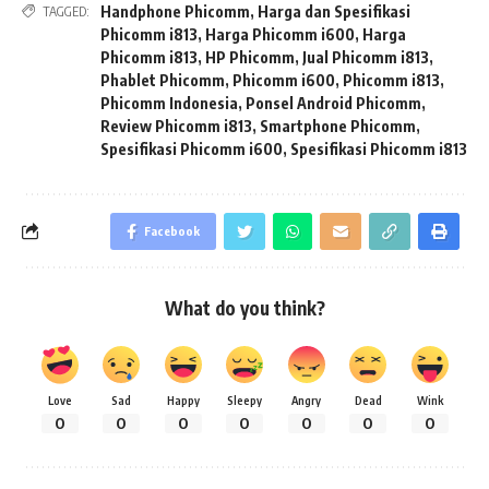
Handphone Phicomm
,
Harga dan Spesifikasi
TAGGED:
Phicomm i813
,
Harga Phicomm i600
,
Harga
Phicomm i813
,
HP Phicomm
,
Jual Phicomm i813
,
Phablet Phicomm
,
Phicomm i600
,
Phicomm i813
,
Phicomm Indonesia
,
Ponsel Android Phicomm
,
Review Phicomm i813
,
Smartphone Phicomm
,
Spesifikasi Phicomm i600
,
Spesifikasi Phicomm i813
Facebook
What do you think?
Love
Sad
Happy
Sleepy
Angry
Dead
Wink
0
0
0
0
0
0
0