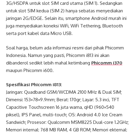
3G/HSDPA untuk slot SIM card utama (SIM 1). Sedangkan
untuk slot SIM kedua (SIM 2) hanya sebatas menyediakan
jaringan 2G/EDGE. Selain itu, smartphone Android murah ini
juga menyediakan koneksi WiFi, WiFi Tethering, Bluetooth
serta port kabel data Micro USB.
Soal harga, belum ada informasi resmi dari pihak Phicomm
Indonesia. Namun yang pasti, Phicomm i813 ini akan
dibanderol sedikit lebih mahal ketimbang
Phicomm i370
maupun Phicomm i600.
Spesifikasi Phicomm i813:
Jaringan: Quadband GSM/WCDMA 2100 MHz & Dual SIM;
Dimensi: 153×78×9.9mm; Berat: 170gr; Layar: 5.3 inci, TFT
Capacitive Touchscreen 16 juta warna, qHD (960×540
piksel), IPS Panel, multi-touch; OS: Android 4.0 Ice Cream
Sandwich; Prosesor: Qualcomm MSM8225 Dual-core 1.2GHz;
Memori internal: 768 MB RAM, 4 GB ROM; Memori ekternal: