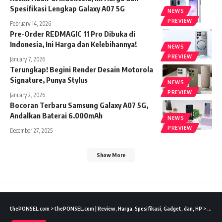
Spesifikasi Lengkap Galaxy A07 5G
NEWS
PREVIEW
February 14, 2026
Pre-Order REDMAGIC 11 Pro Dibuka di
Indonesia, Ini Harga dan Kelebihannya!
NEWS
PREVIEW
January 7, 2026
Terungkap! Begini Render Desain Motorola
Signature, Punya Stylus
NEWS
PREVIEW
January 2, 2026
Bocoran Terbaru Samsung Galaxy A07 5G,
Andalkan Baterai 6.000mAh
NEWS
PREVIEW
December 27, 2025
Show More
thePONSEL.com
>
thePONSEL.com | Review, Harga, Spesifikasi, Gadget, dan, HP
>
Gadge