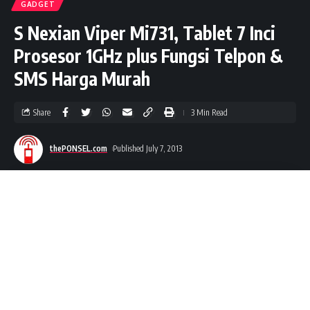
GADGET
S Nexian Viper Mi731, Tablet 7 Inci
Prosesor 1GHz plus Fungsi Telpon &
SMS Harga Murah
Share
3 Min Read
thePONSEL.com
Published July 7, 2013