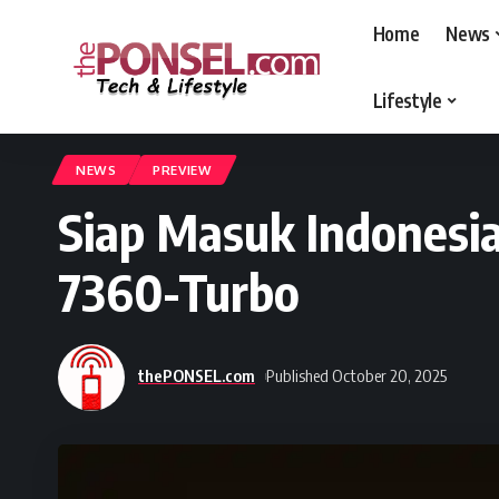
Home
News
Lifestyle
thePONSEL.com
>
thePONSEL.com | Review, Harga, Spesifikasi, Gadge
NEWS
PREVIEW
Siap Masuk Indonesi
7360-Turbo
thePONSEL.com
Published October 20, 2025