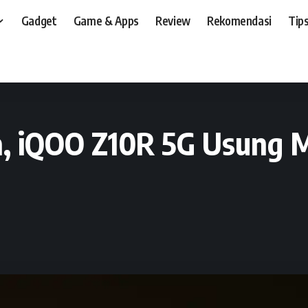
Gadget
Game & Apps
Review
Rekomendasi
Tips
t, dan, HP
>
News
>
Siap Masuk Indonesia, iQOO Z10R 5G Usung MediaTek Dim
a, iQOO Z10R 5G Usung 