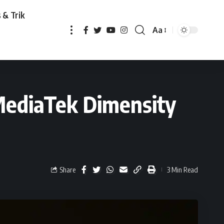
 & Trik
Aa
ensity 7360-Turbo
MediaTek Dimensity
Share
3 Min Read