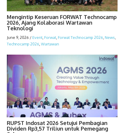
Mengintip Keseruan FORWAT Technocamp
2026, Ajang Kolaborasi Wartawan
Teknologi
June 9, 2026
/
Event
,
Forwat
,
Forwat Technocamp 2026
,
News
,
Technocamp 2026
,
Wartawan
RUPST Indosat 2026 Setujui Pembagian
Dividen Rp3,57 Triliun untuk Pemegang