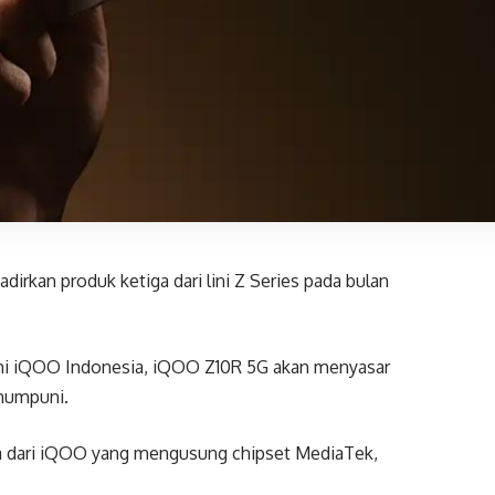
irkan produk ketiga dari lini Z Series pada bulan
esmi iQOO Indonesia, iQOO Z10R 5G akan menyasar
mumpuni.
ma dari iQOO yang mengusung chipset MediaTek,