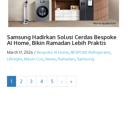
Samsung Hadirkan Solusi Cerdas Bespoke
AI Home, Bikin Ramadan Lebih Praktis
March 17, 2026
/
Bespoke AI Home
,
BESPOKE Refrigerator
,
Lifestyle
,
Mesin Cuci
,
News
,
Ramadan
,
Samsung
1
2
3
4
5
›
»