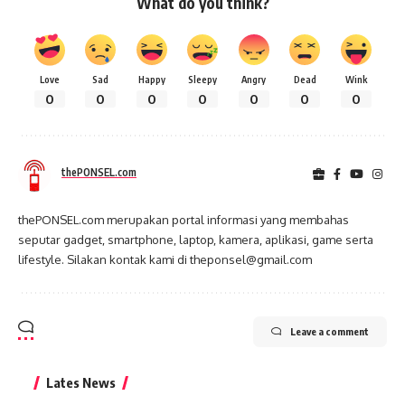
What do you think?
Love
Sad
Happy
Sleepy
Angry
Dead
Wink
0
0
0
0
0
0
0
thePONSEL.com
thePONSEL.com merupakan portal informasi yang membahas
seputar gadget, smartphone, laptop, kamera, aplikasi, game serta
lifestyle. Silakan kontak kami di theponsel@gmail.com
Leave a comment
Lates News