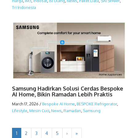
Harga
,
IM3
,
Indosat
,
Isi Ulang
,
News
,
Paket Data
,
SATSPAM+
,
Tri Indonesia
Samsung Hadirkan Solusi Cerdas Bespoke
AI Home, Bikin Ramadan Lebih Praktis
March 17, 2026
/
Bespoke AI Home
,
BESPOKE Refrigerator
,
Lifestyle
,
Mesin Cuci
,
News
,
Ramadan
,
Samsung
1
2
3
4
5
›
»