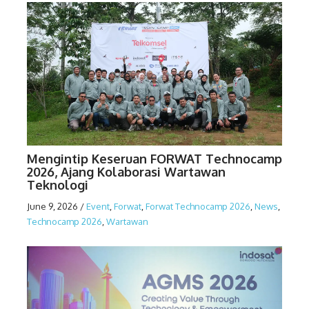
Mengintip Keseruan FORWAT Technocamp
2026, Ajang Kolaborasi Wartawan
Teknologi
June 9, 2026
/
Event
,
Forwat
,
Forwat Technocamp 2026
,
News
,
Technocamp 2026
,
Wartawan