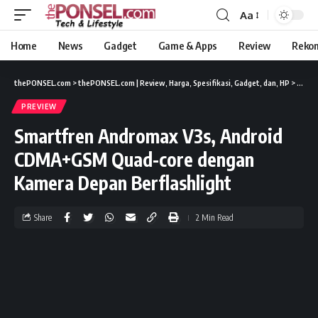
Aa
Home
News
Gadget
Game & Apps
Review
Reko
thePONSEL.com
>
thePONSEL.com | Review, Harga, Spesifikasi, Gadget, dan, HP
>
Previ
PREVIEW
Smartfren Andromax V3s, Android
CDMA+GSM Quad-core dengan
Kamera Depan Berflashlight
Share
2 Min Read