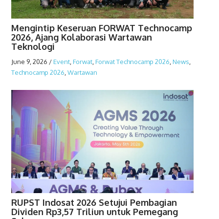
Mengintip Keseruan FORWAT Technocamp
2026, Ajang Kolaborasi Wartawan
Teknologi
June 9, 2026
/
Event
,
Forwat
,
Forwat Technocamp 2026
,
News
,
Technocamp 2026
,
Wartawan
RUPST Indosat 2026 Setujui Pembagian
Dividen Rp3,57 Triliun untuk Pemegang