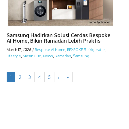
Samsung Hadirkan Solusi Cerdas Bespoke
AI Home, Bikin Ramadan Lebih Praktis
March 17, 2026
/
Bespoke AI Home
,
BESPOKE Refrigerator
,
Lifestyle
,
Mesin Cuci
,
News
,
Ramadan
,
Samsung
1
2
3
4
5
›
»