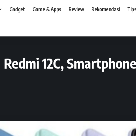
Gadget
Game & Apps
Review
Rekomendasi
Tips
t, dan, HP
>
Preview
>
Spesifikasi dan Harga Redmi 12C, Smartphone Pertama X
a Redmi 12C, Smartphon