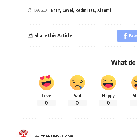
TAGGED:
Entry Level
,
Redmi 12C
,
Xiaomi
Share this Article
Fac
What do 
Love
Sad
Happy
S
0
0
0
thePONSEL.com
By