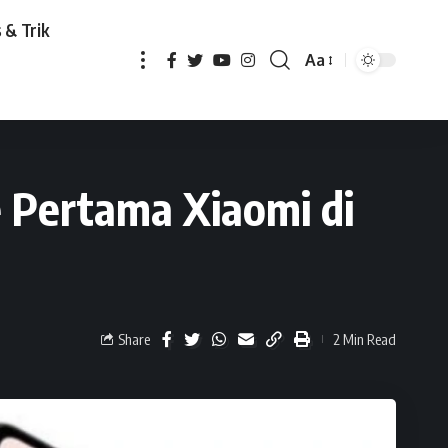
 & Trik
Aa
iaomi di 2023
e Pertama Xiaomi di
Share
2 Min Read