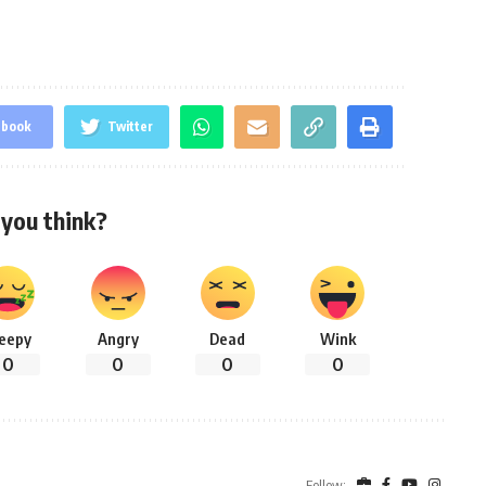
ebook
Twitter
you think?
leepy
Angry
Dead
Wink
0
0
0
0
Follow: