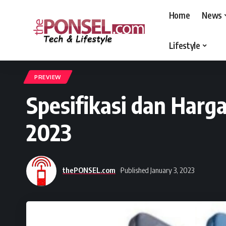
Home
News
Lifestyle
thePONSEL.com
>
thePONSEL.com | Review, Harga, Spesifikasi, Gadge
PREVIEW
Spesifikasi dan Harg
2023
thePONSEL.com
Published January 3, 2023