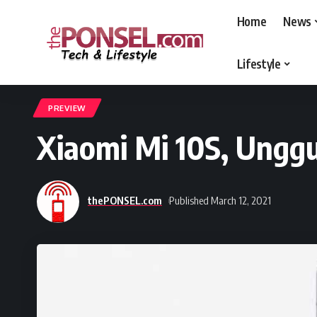
Home
News
Lifestyle
thePONSEL.com
>
thePONSEL.com | Review, Harga, Spesifikasi, Gadge
PREVIEW
Xiaomi Mi 10S, Ungg
thePONSEL.com
Published March 12, 2021