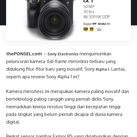
thePONSEL.com
–
mengumumkan
Sony Electronics
peluncuran kamera
full-frame mirrorless
terbaru yang
didukung fitur-fitur baru yang inovatif, Sony
. Lantas,
Alpha 1
seperti apa review Sony Alpha 1 ini?
Kamera mirrorless ini merupakan kamera paling inovatif dan
berteknologi paling canggih yang pernah dirilis Sony,
memadukan kinerja resolusi tinggi dan kecepatan tinggi
pada tingkat yang belum pernah dicapai di dunia kamera
digital.
Berkat sensor gambar Exmor RS yang digabungkan dengan