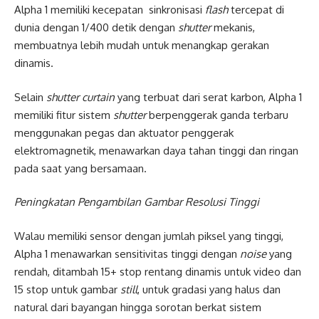
Alpha 1 memiliki kecepatan sinkronisasi
flash
tercepat di
dunia dengan 1/400 detik dengan
shutter
mekanis,
membuatnya lebih mudah untuk menangkap gerakan
dinamis.
Selain
shutter curtain
yang terbuat dari serat karbon, Alpha 1
memiliki fitur sistem
shutter
berpenggerak ganda terbaru
menggunakan pegas dan aktuator penggerak
elektromagnetik, menawarkan daya tahan tinggi dan ringan
pada saat yang bersamaan.
Peningkatan Pengambilan Gambar Resolusi Tinggi
Walau memiliki sensor dengan jumlah piksel yang tinggi,
Alpha 1 menawarkan sensitivitas tinggi dengan
noise
yang
rendah, ditambah 15+ stop rentang dinamis untuk video dan
15 stop untuk gambar
still
, untuk gradasi yang halus dan
natural dari bayangan hingga sorotan berkat sistem