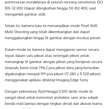
pemrosesan mutakhirnya di seluruh rentang sensitivitas ISO
100-32.000 (dapat ditingkatkan hingga 50-102.400, saat
mengambil gambar
still
).
Selain itu, kamera baru ini menampilkan mode Pixel Shift
Multi Shooting yang telah dikembangkan dan dapat
menggabungkan hingga 16 gambar dengan resolusi penuh.
Dalam mode ini, kamera dapat menggeser sensor secara
tepat dalam satu piksel atau setengah piksel untuk
menangkap 16 gambar dengan piksel yang bergeser secara
terpisah, berisi total 796,2 juta piksel data yang kemudian
digabungkan menjadi 199 juta piksel (17.280 x 11.520 piksel)
menggunakan aplikasi
desktop
Imaging Edge Sony.
Dengan sinkronisasi
flash
hingga 1/200 detik, mode ini
sangat ideal untuk memotret arsitektur, seni, atau subjek
benda mati lainnya dengan tingkat detail dan akurasi warna