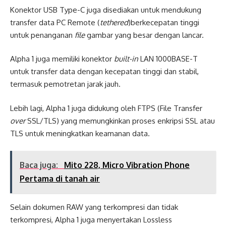
Konektor USB Type-C juga disediakan untuk mendukung
transfer data PC Remote (
tethered
)berkecepatan tinggi
untuk penanganan
file
gambar yang besar dengan lancar.
Alpha 1 juga memiliki konektor
built-in
LAN 1000BASE-T
untuk transfer data dengan kecepatan tinggi dan stabil,
termasuk pemotretan jarak jauh.
Lebih lagi, Alpha 1 juga didukung oleh FTPS (File Transfer
over
SSL/TLS) yang memungkinkan proses enkripsi SSL atau
TLS untuk meningkatkan keamanan data.
Baca juga:
Mito 228, Micro Vibration Phone
Pertama di tanah air
Selain dokumen RAW yang terkompresi dan tidak
terkompresi, Alpha 1 juga menyertakan Lossless