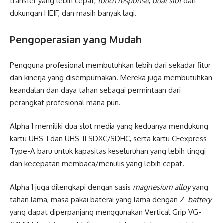
transfer yang lebih cepat,
touch response
,
dual slot
dan
dukungan HEIF, dan masih banyak lagi.
Pengoperasian yang Mudah
Pengguna profesional membutuhkan lebih dari sekadar fitur
dan kinerja yang disempurnakan. Mereka juga membutuhkan
keandalan dan daya tahan sebagai permintaan dari
perangkat profesional mana pun.
Alpha 1 memiliki dua slot media yang keduanya mendukung
kartu UHS-I dan UHS-II SDXC/SDHC, serta kartu CFexpress
Type-A baru untuk kapasitas keseluruhan yang lebih tinggi
dan kecepatan membaca/menulis yang lebih cepat.
Alpha 1 juga dilengkapi dengan sasis
magnesium alloy
yang
tahan lama, masa pakai baterai yang lama dengan Z-
battery
yang dapat diperpanjang menggunakan Vertical Grip VG-