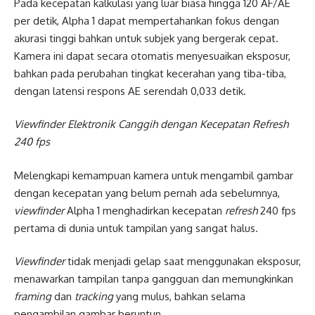
Pada kecepatan kalkulasi yang luar biasa hingga 120 AF/AE
per detik, Alpha 1 dapat mempertahankan fokus dengan
akurasi tinggi bahkan untuk subjek yang bergerak cepat.
Kamera ini dapat secara otomatis menyesuaikan eksposur,
bahkan pada perubahan tingkat kecerahan yang tiba-tiba,
dengan latensi respons AE serendah 0,033 detik.
Viewfinder Elektronik Canggih dengan Kecepatan Refresh
240 fps
Melengkapi kemampuan kamera untuk mengambil gambar
dengan kecepatan yang belum pernah ada sebelumnya,
viewfinder
Alpha 1 menghadirkan kecepatan
refresh
240 fps
pertama di dunia untuk tampilan yang sangat halus.
Viewfinder
tidak menjadi gelap saat menggunakan eksposur,
menawarkan tampilan tanpa gangguan dan memungkinkan
framing
dan
tracking
yang mulus, bahkan selama
pengambilan gambar beruntun.