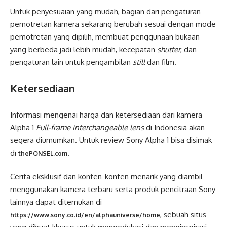
Untuk penyesuaian yang mudah, bagian dari pengaturan
pemotretan kamera sekarang berubah sesuai dengan mode
pemotretan yang dipilih, membuat penggunaan bukaan
yang berbeda jadi lebih mudah, kecepatan
shutter
, dan
pengaturan lain untuk pengambilan
still
dan film.
Ketersediaan
Informasi mengenai harga dan ketersediaan dari kamera
Alpha 1
Full-frame interchangeable lens
di Indonesia akan
segera diumumkan. Untuk review Sony Alpha 1 bisa disimak
di
.
thePONSEL.com
Cerita eksklusif dan konten-konten menarik yang diambil
menggunakan kamera terbaru serta produk pencitraan Sony
lainnya dapat ditemukan di
, sebuah situs
https://www.sony.co.id/en/alphauniverse/home