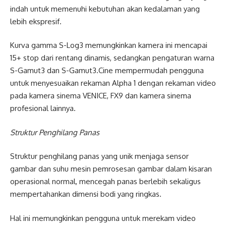
indah untuk memenuhi kebutuhan akan kedalaman yang
lebih ekspresif.
Kurva gamma S-Log3 memungkinkan kamera ini mencapai
15+ stop dari rentang dinamis, sedangkan pengaturan warna
S-Gamut3 dan S-Gamut3.Cine mempermudah pengguna
untuk menyesuaikan rekaman Alpha 1 dengan rekaman video
pada kamera sinema VENICE, FX9 dan kamera sinema
profesional lainnya.
Struktur Penghilang Panas
Struktur penghilang panas yang unik menjaga sensor
gambar dan suhu mesin pemrosesan gambar dalam kisaran
operasional normal, mencegah panas berlebih sekaligus
mempertahankan dimensi bodi yang ringkas.
Hal ini memungkinkan pengguna untuk merekam video