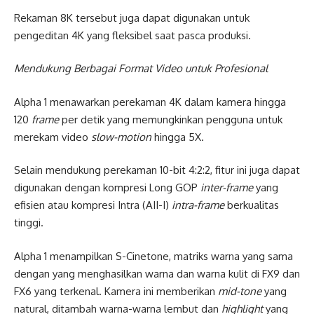
Rekaman 8K tersebut juga dapat digunakan untuk
pengeditan 4K yang fleksibel saat pasca produksi.
Mendukung Berbagai Format Video untuk Profesional
Alpha 1 menawarkan perekaman 4K dalam kamera hingga
120
frame
per detik yang memungkinkan pengguna untuk
merekam video
slow-motion
hingga 5X.
Selain mendukung perekaman 10-bit 4:2:2, fitur ini juga dapat
digunakan dengan kompresi Long GOP
inter-frame
yang
efisien atau kompresi Intra (AII-I)
intra-frame
berkualitas
tinggi.
Alpha 1 menampilkan S-Cinetone, matriks warna yang sama
dengan yang menghasilkan warna dan warna kulit di FX9 dan
FX6 yang terkenal. Kamera ini memberikan
mid-tone
yang
natural, ditambah warna-warna lembut dan
highlight
yang