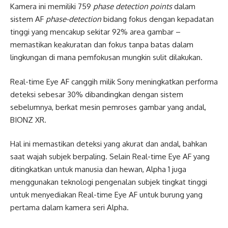
Kamera ini memiliki 759
phase detection points
dalam
sistem AF
phase-detection
bidang fokus dengan kepadatan
tinggi yang mencakup sekitar 92% area gambar –
memastikan keakuratan dan fokus tanpa batas dalam
lingkungan di mana pemfokusan mungkin sulit dilakukan.
Real-time Eye AF canggih milik Sony meningkatkan performa
deteksi sebesar 30% dibandingkan dengan sistem
sebelumnya, berkat mesin pemroses gambar yang andal,
BIONZ XR.
Hal ini memastikan deteksi yang akurat dan andal, bahkan
saat wajah subjek berpaling. Selain Real-time Eye AF yang
ditingkatkan untuk manusia dan hewan, Alpha 1 juga
menggunakan teknologi pengenalan subjek tingkat tinggi
untuk menyediakan Real-time Eye AF untuk burung yang
pertama dalam kamera seri Alpha.