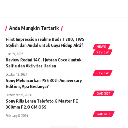
Anda Mungkin Tertarik
First Impression realme Buds T200, TWS
Stylish dan Andal untuk Gaya Hidup Aktif
NEWS
REVIEW
June 19, 2025
Review Redmi 14C, 1 Jutaan Cocok untuk
Selfie dan Aktivitas Harian
REVIEW
October 13, 2024
Sony Meluncurkan PS5 30th Anniversary
Edition, Apa Bedanya?
GADGET
September 21, 2024
Sony Rilis Lensa Telefoto G Master FE
300mm F2.8 GM OSS
GADGET
February 8, 2024