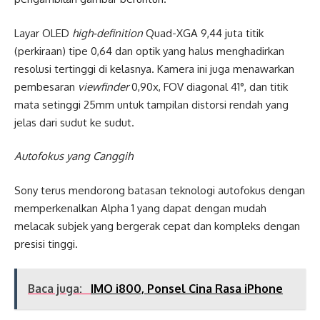
Layar OLED
high-definition
Quad-XGA 9,44 juta titik
(perkiraan) tipe 0,64 dan optik yang halus menghadirkan
resolusi tertinggi di kelasnya. Kamera ini juga menawarkan
pembesaran
viewfinder
0,90x, FOV diagonal 41°, dan titik
mata setinggi 25mm untuk tampilan distorsi rendah yang
jelas dari sudut ke sudut.
Autofokus yang Canggih
Sony terus mendorong batasan teknologi autofokus dengan
memperkenalkan Alpha 1 yang dapat dengan mudah
melacak subjek yang bergerak cepat dan kompleks dengan
presisi tinggi.
Baca juga:
IMO i800, Ponsel Cina Rasa iPhone