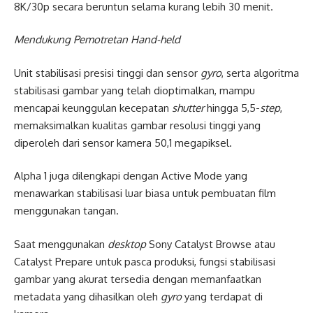
8K/30p secara beruntun selama kurang lebih 30 menit.
Mendukung Pemotretan Hand-held
Unit stabilisasi presisi tinggi dan sensor
gyro
, serta algoritma
stabilisasi gambar yang telah dioptimalkan, mampu
mencapai keunggulan kecepatan
shutter
hingga 5,5-
step
,
memaksimalkan kualitas gambar resolusi tinggi yang
diperoleh dari sensor kamera 50,1 megapiksel.
Alpha 1 juga dilengkapi dengan Active Mode yang
menawarkan stabilisasi luar biasa untuk pembuatan film
menggunakan tangan.
Saat menggunakan
desktop
Sony Catalyst Browse atau
Catalyst Prepare untuk pasca produksi, fungsi stabilisasi
gambar yang akurat tersedia dengan memanfaatkan
metadata yang dihasilkan oleh
gyro
yang terdapat di