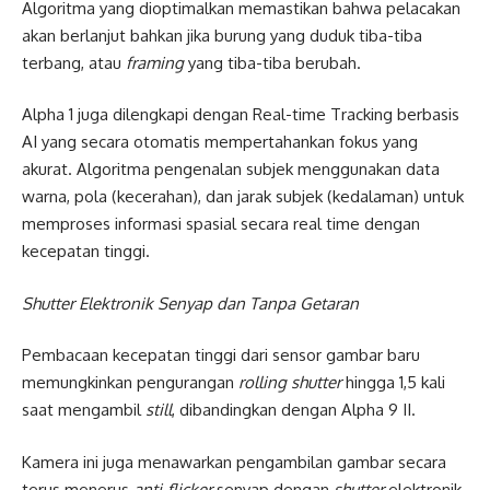
Algoritma yang dioptimalkan memastikan bahwa pelacakan
akan berlanjut bahkan jika burung yang duduk tiba-tiba
terbang, atau
framing
yang tiba-tiba berubah.
Alpha 1 juga dilengkapi dengan Real-time Tracking berbasis
AI yang secara otomatis mempertahankan fokus yang
akurat. Algoritma pengenalan subjek menggunakan data
warna, pola (kecerahan), dan jarak subjek (kedalaman) untuk
memproses informasi spasial secara real time dengan
kecepatan tinggi.
Shutter Elektronik Senyap dan Tanpa Getaran
Pembacaan kecepatan tinggi dari sensor gambar baru
memungkinkan pengurangan
rolling shutter
hingga 1,5 kali
saat mengambil
still
, dibandingkan dengan Alpha 9 II.
Kamera ini juga menawarkan pengambilan gambar secara
terus menerus
anti-flicker
senyap dengan
shutter
elektronik