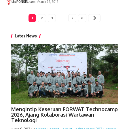
thePONSEL.com
March 26, 2016
1
2
3
…
5
6
Lates News
Mengintip Keseruan FORWAT Technocamp
2026, Ajang Kolaborasi Wartawan
Teknologi