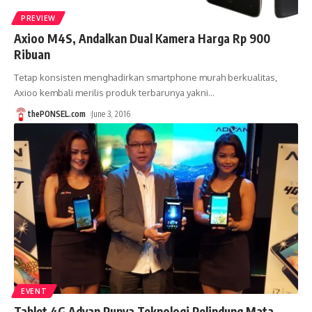
PREVIEW
Axioo M4S, Andalkan Dual Kamera Harga Rp 900
Ribuan
Tetap konsisten menghadirkan smartphone murah berkualitas,
Axioo kembali merilis produk terbarunya yakni
…
thePONSEL.com
June 3, 2016
EVENT
Tablet 4G Advan Punya Teknologi Pelindung Mata