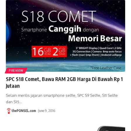
PREVIEW
SPC S18 Comet, Bawa RAM 2GB Harga Di Bawah Rp 1
Jutaan
Selain merilis jajaran smartphone selfie, SPC S9 Selfie, S11 Selfie
dan S15
…
thePONSEL.com
June 9, 2016