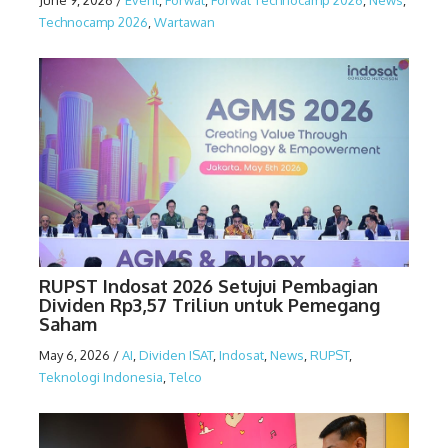
June 9, 2026
/
Event
,
Forwat
,
Forwat Technocamp 2026
,
News
,
Technocamp 2026
,
Wartawan
RUPST Indosat 2026 Setujui Pembagian
Dividen Rp3,57 Triliun untuk Pemegang
Saham
May 6, 2026
/
AI
,
Dividen ISAT
,
Indosat
,
News
,
RUPST
,
Teknologi Indonesia
,
Telco