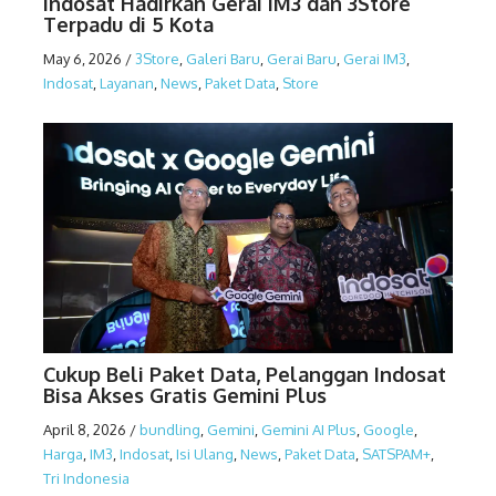
Indosat Hadirkan Gerai IM3 dan 3Store
Terpadu di 5 Kota
May 6, 2026
/
3Store
,
Galeri Baru
,
Gerai Baru
,
Gerai IM3
,
Indosat
,
Layanan
,
News
,
Paket Data
,
Store
Cukup Beli Paket Data, Pelanggan Indosat
Bisa Akses Gratis Gemini Plus
April 8, 2026
/
bundling
,
Gemini
,
Gemini AI Plus
,
Google
,
Harga
,
IM3
,
Indosat
,
Isi Ulang
,
News
,
Paket Data
,
SATSPAM+
,
Tri Indonesia