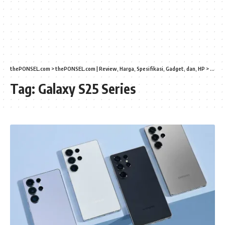
thePONSEL.com
>
thePONSEL.com | Review, Harga, Spesifikasi, Gadget, dan, HP
>
Galaxy
Tag:
Galaxy S25 Series