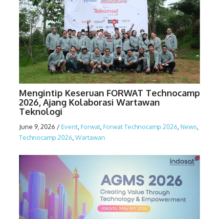
Mengintip Keseruan FORWAT Technocamp
2026, Ajang Kolaborasi Wartawan
Teknologi
June 9, 2026
/
Event
,
Forwat
,
Forwat Technocamp 2026
,
News
,
Technocamp 2026
,
Wartawan