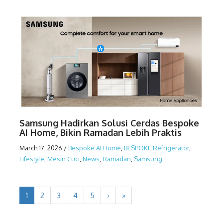
Samsung Hadirkan Solusi Cerdas Bespoke
AI Home, Bikin Ramadan Lebih Praktis
March 17, 2026
/
Bespoke AI Home
,
BESPOKE Refrigerator
,
Lifestyle
,
Mesin Cuci
,
News
,
Ramadan
,
Samsung
1
2
3
4
5
›
»