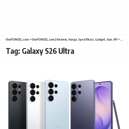
thePONSEL.com
>
thePONSEL.com | Review, Harga, Spesifikasi, Gadget, dan, HP
>
Galaxy
Tag:
Galaxy S26 Ultra