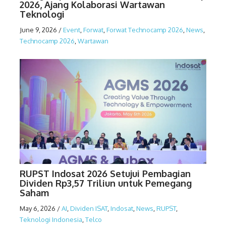
2026, Ajang Kolaborasi Wartawan
Teknologi
June 9, 2026
/
Event
,
Forwat
,
Forwat Technocamp 2026
,
News
,
Technocamp 2026
,
Wartawan
RUPST Indosat 2026 Setujui Pembagian
Dividen Rp3,57 Triliun untuk Pemegang
Saham
May 6, 2026
/
AI
,
Dividen ISAT
,
Indosat
,
News
,
RUPST
,
Teknologi Indonesia
,
Telco