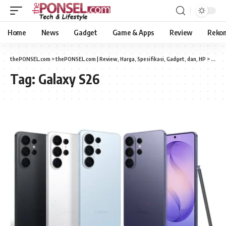
Home
News
Gadget
Game & Apps
Review
Reko
thePONSEL.com
>
thePONSEL.com | Review, Harga, Spesifikasi, Gadget, dan, HP
>
Galax
Tag:
Galaxy S26