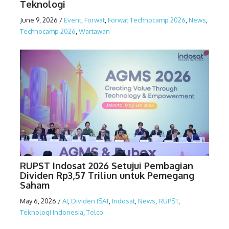
Teknologi
June 9, 2026
/
Event
,
Forwat
,
Forwat Technocamp 2026
,
News
,
Technocamp 2026
,
Wartawan
RUPST Indosat 2026 Setujui Pembagian
Dividen Rp3,57 Triliun untuk Pemegang
Saham
May 6, 2026
/
AI
,
Dividen ISAT
,
Indosat
,
News
,
RUPST
,
Teknologi Indonesia
,
Telco