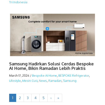
Tri Indonesia
Samsung Hadirkan Solusi Cerdas Bespoke
AI Home, Bikin Ramadan Lebih Praktis
March 17, 2026
/
Bespoke AI Home
,
BESPOKE Refrigerator
,
Lifestyle
,
Mesin Cuci
,
News
,
Ramadan
,
Samsung
1
2
3
4
5
›
»