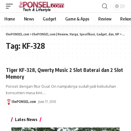
Home
News
Gadget
Game & Apps
Review
Reko
thePONSEL.com
>
thePONSEL.com | Review, Harga, Spesifikasi, Gadget, dan, HP
>
KF-32
Tag:
KF-328
Tiger KF-328, Qwerty Music 2 Slot Baterai dan 2 Slot
Memory
Ponsel dengan fitur Dual On nampaknya sudah jadi kebutuhan
konsumen masa kini.
…
thePONSEL.com
June 17, 2010
Lates News