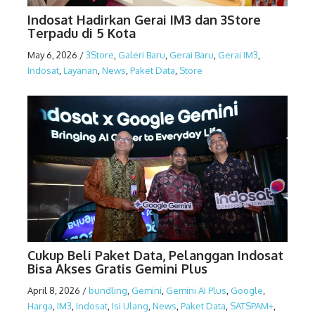
Indosat Hadirkan Gerai IM3 dan 3Store
Terpadu di 5 Kota
May 6, 2026
/
3Store
,
Galeri Baru
,
Gerai Baru
,
Gerai IM3
,
Indosat
,
Layanan
,
News
,
Paket Data
,
Store
Cukup Beli Paket Data, Pelanggan Indosat
Bisa Akses Gratis Gemini Plus
April 8, 2026
/
bundling
,
Gemini
,
Gemini AI Plus
,
Google
,
Harga
,
IM3
,
Indosat
,
Isi Ulang
,
News
,
Paket Data
,
SATSPAM+
,