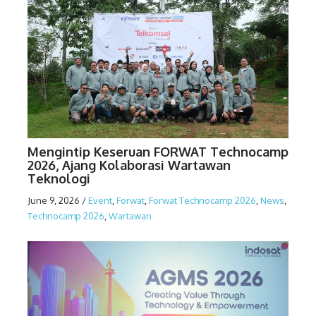
Mengintip Keseruan FORWAT Technocamp
2026, Ajang Kolaborasi Wartawan
Teknologi
June 9, 2026
/
Event
,
Forwat
,
Forwat Technocamp 2026
,
News
,
Technocamp 2026
,
Wartawan