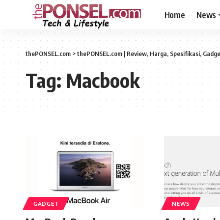
Home
News
thePONSEL.com
>
thePONSEL.com | Review, Harga, Spesifikasi, Gadge
Tag:
Macbook
GADGET
NEWS