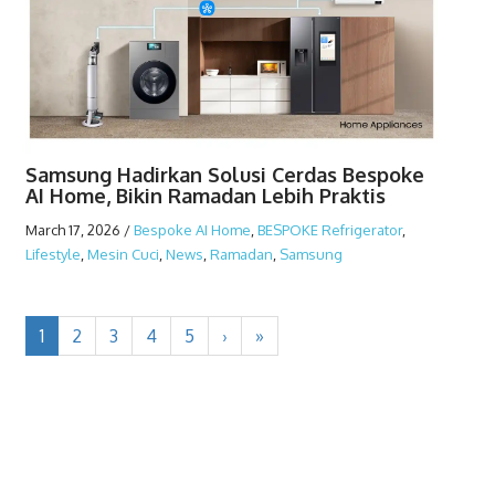
Samsung Hadirkan Solusi Cerdas Bespoke
AI Home, Bikin Ramadan Lebih Praktis
March 17, 2026
/
Bespoke AI Home
,
BESPOKE Refrigerator
,
Lifestyle
,
Mesin Cuci
,
News
,
Ramadan
,
Samsung
1
2
3
4
5
›
»