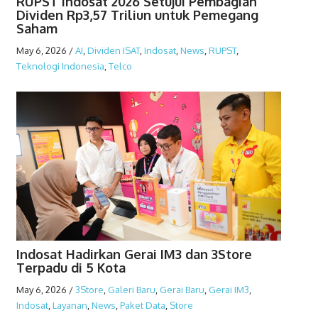
RUPST Indosat 2026 Setujui Pembagian
Dividen Rp3,57 Triliun untuk Pemegang
Saham
May 6, 2026
/
AI
,
Dividen ISAT
,
Indosat
,
News
,
RUPST
,
Teknologi Indonesia
,
Telco
Indosat Hadirkan Gerai IM3 dan 3Store
Terpadu di 5 Kota
May 6, 2026
/
3Store
,
Galeri Baru
,
Gerai Baru
,
Gerai IM3
,
Indosat
,
Layanan
,
News
,
Paket Data
,
Store