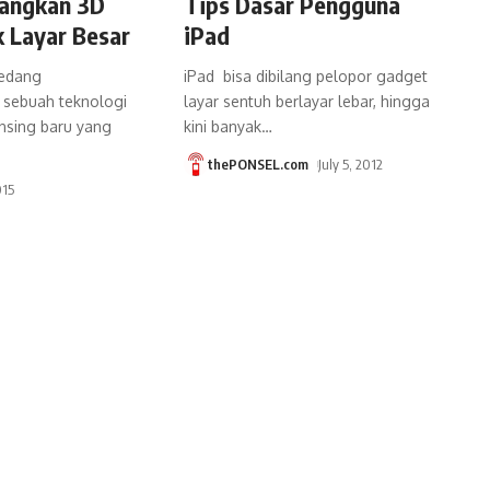
angkan 3D
Tips Dasar Pengguna
 Layar Besar
iPad
sedang
iPad bisa dibilang pelopor gadget
sebuah teknologi
layar sentuh berlayar lebar, hingga
ensing baru yang
kini banyak
…
thePONSEL.com
July 5, 2012
015