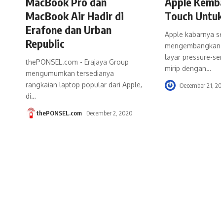
MacBook Pro dan
Apple Kemb
MacBook Air Hadir di
Touch Untuk
Erafone dan Urban
Apple kabarnya 
Republic
mengembangkan 
layar pressure-s
thePONSEL.com - Erajaya Group
mirip dengan
…
mengumumkan tersedianya
rangkaian laptop popular dari Apple,
December 21, 2
di
…
thePONSEL.com
December 2, 2020