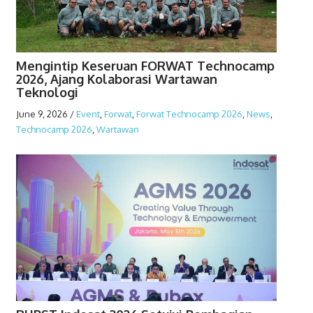
Mengintip Keseruan FORWAT Technocamp
2026, Ajang Kolaborasi Wartawan
Teknologi
June 9, 2026
/
Event
,
Forwat
,
Forwat Technocamp 2026
,
News
,
Technocamp 2026
,
Wartawan