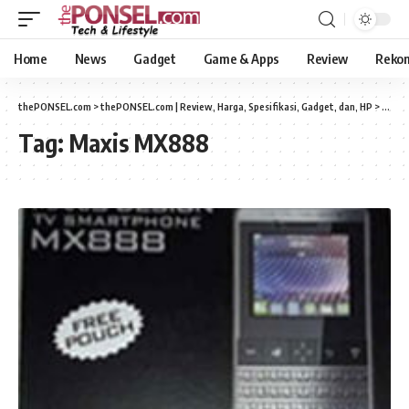
Home
News
Gadget
Game & Apps
Review
Reko
thePONSEL.com
>
thePONSEL.com | Review, Harga, Spesifikasi, Gadget, dan, HP
>
Maxi
Tag:
Maxis MX888