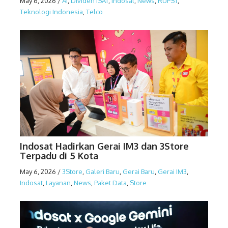
May 6, 2026
/
AI
,
Dividen ISAT
,
Indosat
,
News
,
RUPST
,
Teknologi Indonesia
,
Telco
Indosat Hadirkan Gerai IM3 dan 3Store
Terpadu di 5 Kota
May 6, 2026
/
3Store
,
Galeri Baru
,
Gerai Baru
,
Gerai IM3
,
Indosat
,
Layanan
,
News
,
Paket Data
,
Store