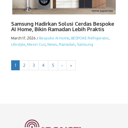
Samsung Hadirkan Solusi Cerdas Bespoke
AI Home, Bikin Ramadan Lebih Praktis
March 17, 2026
/
Bespoke AI Home
,
BESPOKE Refrigerator
,
Lifestyle
,
Mesin Cuci
,
News
,
Ramadan
,
Samsung
1
2
3
4
5
›
»