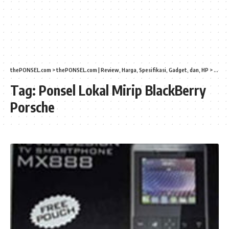
thePONSEL.com
>
thePONSEL.com | Review, Harga, Spesifikasi, Gadget, dan, HP
>
Ponsel
Tag:
Ponsel Lokal Mirip BlackBerry
Porsche