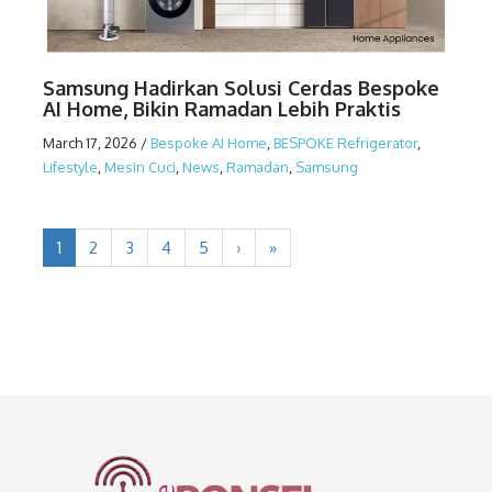
Samsung Hadirkan Solusi Cerdas Bespoke
AI Home, Bikin Ramadan Lebih Praktis
March 17, 2026
/
Bespoke AI Home
,
BESPOKE Refrigerator
,
Lifestyle
,
Mesin Cuci
,
News
,
Ramadan
,
Samsung
1
2
3
4
5
›
»