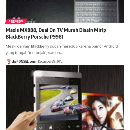
PREVIEW
Maxis MX888, Dual On TV Murah Disain Mirip
BlackBerry Porsche P9981
Meski demam BlackBerry sudah meredup karena pamor Android
yang tengah ‘melonjak’, namun
…
thePONSEL.com
December 28, 2012