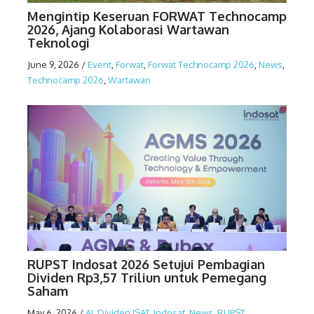
Mengintip Keseruan FORWAT Technocamp
2026, Ajang Kolaborasi Wartawan
Teknologi
June 9, 2026
/
Event
,
Forwat
,
Forwat Technocamp 2026
,
News
,
Technocamp 2026
,
Wartawan
RUPST Indosat 2026 Setujui Pembagian
Dividen Rp3,57 Triliun untuk Pemegang
Saham
May 6, 2026
/
AI
,
Dividen ISAT
,
Indosat
,
News
,
RUPST
,