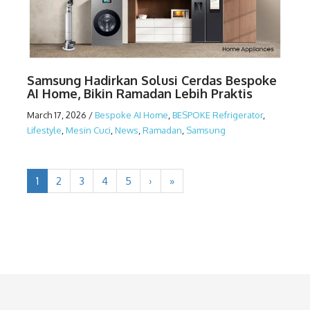
Samsung Hadirkan Solusi Cerdas Bespoke
AI Home, Bikin Ramadan Lebih Praktis
March 17, 2026
/
Bespoke AI Home
,
BESPOKE Refrigerator
,
Lifestyle
,
Mesin Cuci
,
News
,
Ramadan
,
Samsung
1
2
3
4
5
›
»