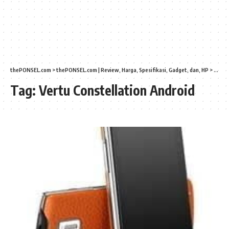
thePONSEL.com
>
thePONSEL.com | Review, Harga, Spesifikasi, Gadget, dan, HP
>
Vertu
Tag:
Vertu Constellation Android