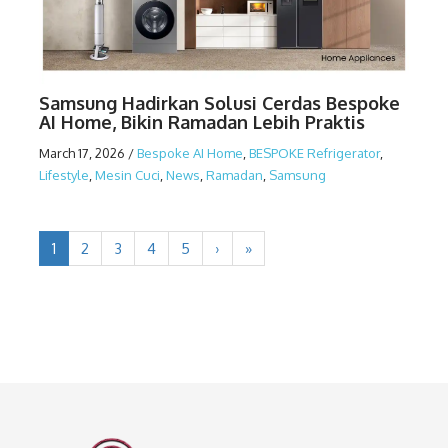
Samsung Hadirkan Solusi Cerdas Bespoke
AI Home, Bikin Ramadan Lebih Praktis
March 17, 2026
/
Bespoke AI Home
,
BESPOKE Refrigerator
,
Lifestyle
,
Mesin Cuci
,
News
,
Ramadan
,
Samsung
1
2
3
4
5
›
»