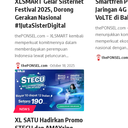
XLSMART Gelar Sisternet
Smartfren P
Festival 2025, Dorong
Jaringan 4G
Gerakan Nasional
VoLTE di Bal
#1JutaSisterDigital
thePONSEL.com –
menunjukkan kom
thePONSEL.com – XLSMART kembali
memperkuat ekosi
memperkuat komitmennya dalam
nasional dengan
memberdayakan perempuan
Indonesia lewat peluncuran
…
thePONSEL.co
thePONSEL.com
October 18, 2025
NEWS
XL SATU Hadirkan Promo
STECU dan AMAYzing