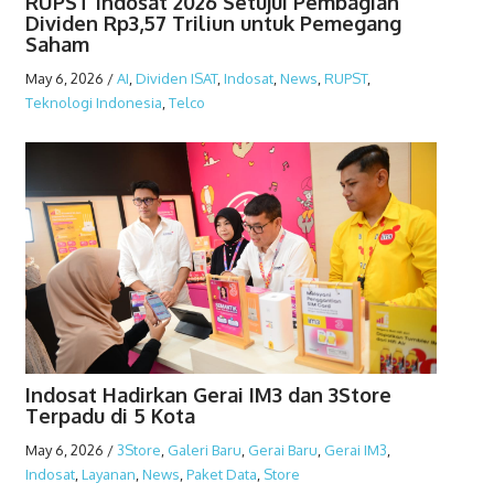
RUPST Indosat 2026 Setujui Pembagian
Dividen Rp3,57 Triliun untuk Pemegang
Saham
May 6, 2026
/
AI
,
Dividen ISAT
,
Indosat
,
News
,
RUPST
,
Teknologi Indonesia
,
Telco
Indosat Hadirkan Gerai IM3 dan 3Store
Terpadu di 5 Kota
May 6, 2026
/
3Store
,
Galeri Baru
,
Gerai Baru
,
Gerai IM3
,
Indosat
,
Layanan
,
News
,
Paket Data
,
Store