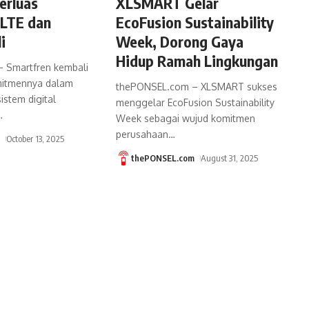
erluas
XLSMART Gelar
 LTE dan
EcoFusion Sustainability
i
Week, Dorong Gaya
Hidup Ramah Lingkungan
 Smartfren kembali
itmennya dalam
thePONSEL.com – XLSMART sukses
stem digital
menggelar EcoFusion Sustainability
…
Week sebagai wujud komitmen
perusahaan
…
m
October 13, 2025
thePONSEL.com
August 31, 2025