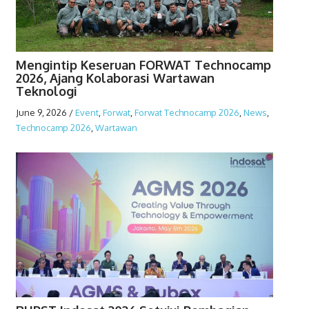
Mengintip Keseruan FORWAT Technocamp
2026, Ajang Kolaborasi Wartawan
Teknologi
June 9, 2026
/
Event
,
Forwat
,
Forwat Technocamp 2026
,
News
,
Technocamp 2026
,
Wartawan