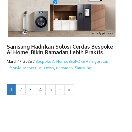
Samsung Hadirkan Solusi Cerdas Bespoke
AI Home, Bikin Ramadan Lebih Praktis
March 17, 2026
/
Bespoke AI Home
,
BESPOKE Refrigerator
,
Lifestyle
,
Mesin Cuci
,
News
,
Ramadan
,
Samsung
1
2
3
4
5
›
»