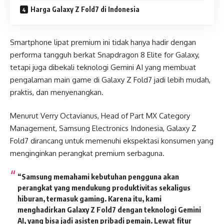
Harga Galaxy Z Fold7 di Indonesia
Smartphone lipat premium ini tidak hanya hadir dengan
performa tangguh berkat Snapdragon 8 Elite for Galaxy,
tetapi juga dibekali teknologi Gemini AI yang membuat
pengalaman main game di Galaxy Z Fold7 jadi lebih mudah,
praktis, dan menyenangkan.
Menurut Verry Octavianus, Head of Part MX Category
Management, Samsung Electronics Indonesia, Galaxy Z
Fold7 dirancang untuk memenuhi ekspektasi konsumen yang
menginginkan perangkat premium serbaguna.
“Samsung memahami kebutuhan pengguna akan
perangkat yang mendukung produktivitas sekaligus
hiburan, termasuk gaming. Karena itu, kami
menghadirkan Galaxy Z Fold7 dengan teknologi Gemini
AI, yang bisa jadi asisten pribadi pemain. Lewat fitur