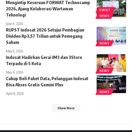
Mengintip Keseruan FORWAT Technocamp
2026, Ajang Kolaborasi Wartawan
EVENT
Teknologi
NEWS
June 9, 2026
RUPST Indosat 2026 Setujui Pembagian
Dividen Rp3,57 Triliun untuk Pemegang
Saham
NEWS
May 6, 2026
Indosat Hadirkan Gerai IM3 dan 3Store
Terpadu di 5 Kota
NEWS
May 6, 2026
Cukup Beli Paket Data, Pelanggan Indosat
Bisa Akses Gratis Gemini Plus
NEWS
April 8, 2026
Show More