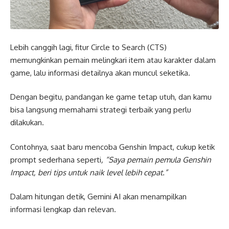
Lebih canggih lagi, fitur Circle to Search (CTS)
memungkinkan pemain melingkari item atau karakter dalam
game, lalu informasi detailnya akan muncul seketika.
Dengan begitu, pandangan ke game tetap utuh, dan kamu
bisa langsung memahami strategi terbaik yang perlu
dilakukan.
Contohnya, saat baru mencoba Genshin Impact, cukup ketik
prompt sederhana seperti
, “Saya pemain pemula Genshin
Impact, beri tips untuk naik level lebih cepat.”
Dalam hitungan detik, Gemini AI akan menampilkan
informasi lengkap dan relevan.