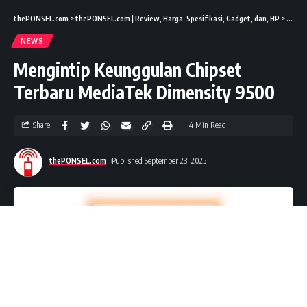
thePONSEL.com
>
thePONSEL.com | Review, Harga, Spesifikasi, Gadget, dan, HP
>
News
NEWS
Mengintip Keunggulan Chipset
Terbaru MediaTek Dimensity 9500
Share
4 Min Read
thePONSEL.com
Published September 23, 2025