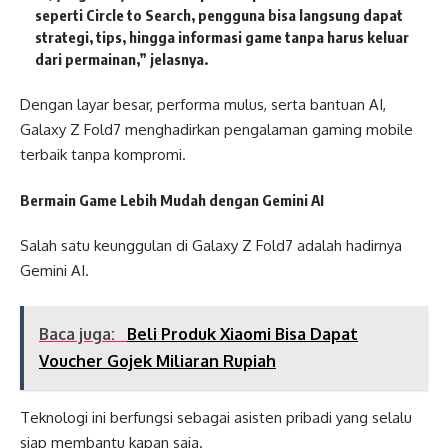
seperti Circle to Search, pengguna bisa langsung dapat
strategi, tips, hingga informasi game tanpa harus keluar
dari permainan,” jelasnya.
Dengan layar besar, performa mulus, serta bantuan AI,
Galaxy Z Fold7 menghadirkan pengalaman gaming mobile
terbaik tanpa kompromi.
Bermain Game Lebih Mudah dengan Gemini AI
Salah satu keunggulan di Galaxy Z Fold7 adalah hadirnya
Gemini AI.
Baca juga:
Beli Produk Xiaomi Bisa Dapat
Voucher Gojek Miliaran Rupiah
Teknologi ini berfungsi sebagai asisten pribadi yang selalu
siap membantu kapan saja.