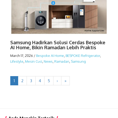
Samsung Hadirkan Solusi Cerdas Bespoke
AI Home, Bikin Ramadan Lebih Praktis
March 17, 2026
/
Bespoke AI Home
,
BESPOKE Refrigerator
,
Lifestyle
,
Mesin Cuci
,
News
,
Ramadan
,
Samsung
1
2
3
4
5
›
»