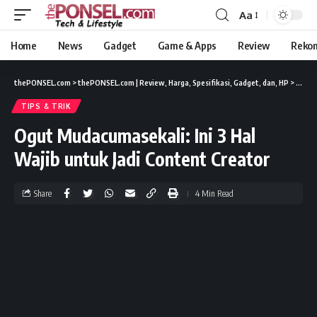
Aa
Home
News
Gadget
Game & Apps
Review
Reko
thePONSEL.com
>
thePONSEL.com | Review, Harga, Spesifikasi, Gadget, dan, HP
>
Tips &
TIPS & TRIK
Ogut Mudacumasekali: Ini 3 Hal
Wajib untuk Jadi Content Creator
Share
4 Min Read