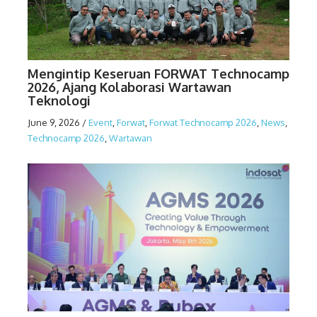
Mengintip Keseruan FORWAT Technocamp
2026, Ajang Kolaborasi Wartawan
Teknologi
June 9, 2026
/
Event
,
Forwat
,
Forwat Technocamp 2026
,
News
,
Technocamp 2026
,
Wartawan