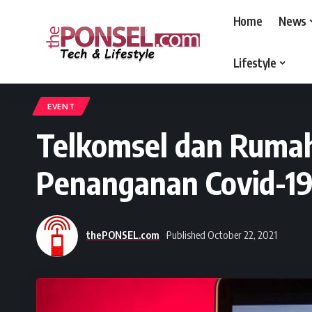
Home
News
Lifestyle
thePONSEL.com
>
thePONSEL.com | Review, Harga, Spesifikasi, Gadge
EVENT
Telkomsel dan Rumah
Penanganan Covid-1
thePONSEL.com
Published October 22, 2021