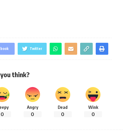
ebook
Twitter
you think?
leepy
Angry
Dead
Wink
0
0
0
0