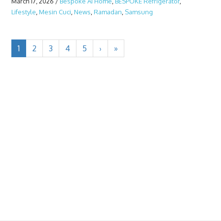
March 17, 2026
/
Bespoke AI Home
,
BESPOKE Refrigerator
,
Lifestyle
,
Mesin Cuci
,
News
,
Ramadan
,
Samsung
1
2
3
4
5
›
»