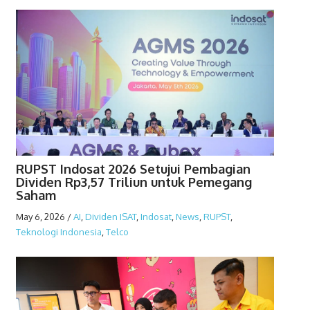
RUPST Indosat 2026 Setujui Pembagian
Dividen Rp3,57 Triliun untuk Pemegang
Saham
May 6, 2026
/
AI
,
Dividen ISAT
,
Indosat
,
News
,
RUPST
,
Teknologi Indonesia
,
Telco