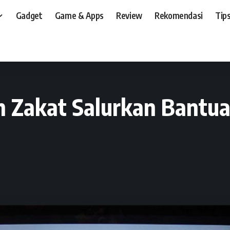
Gadget
Game & Apps
Review
Rekomendasi
Tips
t, dan, HP
>
Event
>
Telkomsel dan Rumah Zakat Salurkan Bantuan APD untuk
 Zakat Salurkan Bantu
9