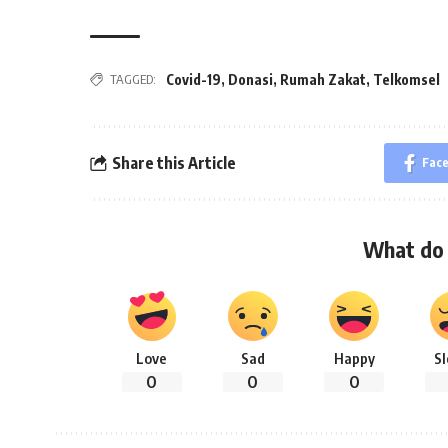
TAGGED:
Covid-19
,
Donasi
,
Rumah Zakat
,
Telkomsel
Share this Article
Fac
What do 
Love
Sad
Happy
S
0
0
0