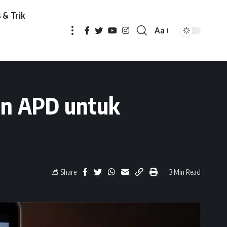
 & Trik
Aa
 Penanganan Covid-19
an APD untuk
Share
3 Min Read