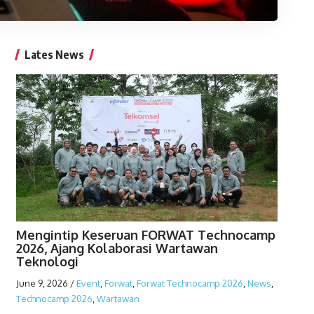
Lates News
Mengintip Keseruan FORWAT Technocamp
2026, Ajang Kolaborasi Wartawan
Teknologi
June 9, 2026
/
Event
,
Forwat
,
Forwat Technocamp 2026
,
News
,
Technocamp 2026
,
Wartawan