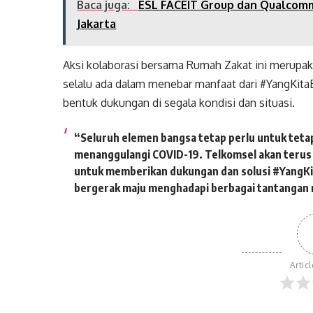
Baca juga:
ESL FACEIT Group dan Qualcomm
Jakarta
Aksi kolaborasi bersama Rumah Zakat ini merupa
selalu ada dalam menebar manfaat dari #YangKitaB
bentuk dukungan di segala kondisi dan situasi.
“Seluruh elemen bangsa tetap perlu untuk teta
menanggulangi COVID-19. Telkomsel akan terus
untuk memberikan dukungan dan solusi #YangKit
bergerak maju menghadapi berbagai tantangan m
Artic