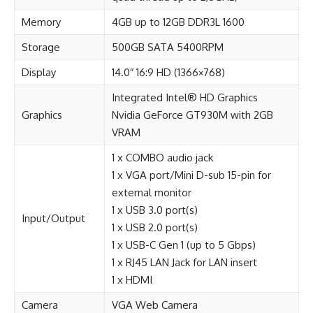
Memory
4GB up to 12GB DDR3L 1600
Storage
500GB SATA 5400RPM
Display
14.0″ 16:9 HD (1366×768)
Integrated Intel® HD Graphics
Graphics
Nvidia GeForce GT930M with 2GB
VRAM
1 x COMBO audio jack
1 x VGA port/Mini D-sub 15-pin for
external monitor
1 x USB 3.0 port(s)
Input/Output
1 x USB 2.0 port(s)
1 x USB-C Gen 1 (up to 5 Gbps)
1 x RJ45 LAN Jack for LAN insert
1 x HDMI
Camera
VGA Web Camera