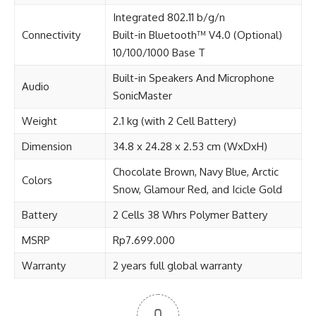
Integrated 802.11 b/g/n
Connectivity
Built-in Bluetooth™ V4.0 (Optional)
10/100/1000 Base T
Built-in Speakers And Microphone
Audio
SonicMaster
Weight
2.1 kg (with 2 Cell Battery)
Dimension
34.8 x 24.28 x 2.53 cm (WxDxH)
Chocolate Brown, Navy Blue, Arctic
Colors
Snow, Glamour Red, and Icicle Gold
Battery
2 Cells 38 Whrs Polymer Battery
MSRP
Rp7.699.000
Warranty
2 years full global warranty
0