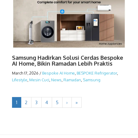
Samsung Hadirkan Solusi Cerdas Bespoke
AI Home, Bikin Ramadan Lebih Praktis
March 17, 2026
/
Bespoke AI Home
,
BESPOKE Refrigerator
,
Lifestyle
,
Mesin Cuci
,
News
,
Ramadan
,
Samsung
1
2
3
4
5
›
»