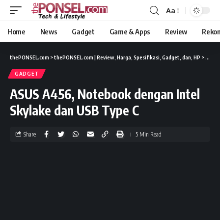
Aa
Home
News
Gadget
Game & Apps
Review
Reko
thePONSEL.com
>
thePONSEL.com | Review, Harga, Spesifikasi, Gadget, dan, HP
>
Gadge
GADGET
ASUS A456, Notebook dengan Intel
Skylake dan USB Type C
Share
5 Min Read