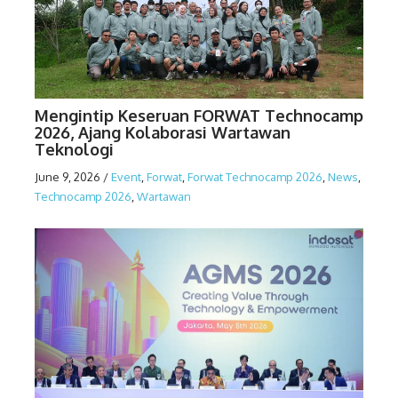
Mengintip Keseruan FORWAT Technocamp
2026, Ajang Kolaborasi Wartawan
Teknologi
June 9, 2026
/
Event
,
Forwat
,
Forwat Technocamp 2026
,
News
,
Technocamp 2026
,
Wartawan