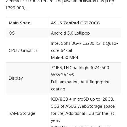
ZenPad 7 Z170CG tersedia di pasaran di kisaran harga Rp
1.799.000,-.
Main Spec.
ASUS ZenPad C Z170CG
OS
Android 5.0 Lollipop
Intel Sofia 3G-R C3230 1GHz Quad-
CPU / Graphics
core 64-bit
Mali-450 MP4
7″ IPS, LED backlight 1024×600
WSVGA 16:9
Display
Full lamination, Anti-fingerprint
coating
1GB/8GB + microSD up to 128GB,
5GB of ASUS WebStorage space
RAM/Storage
for life; Additional 11GB for the 1st
year,