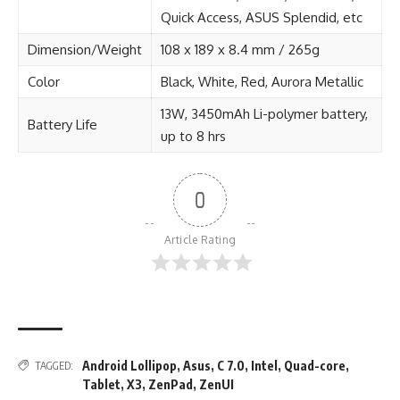
Quick Access, ASUS Splendid, etc
Dimension/Weight
108 x 189 x 8.4 mm / 265g
Color
Black, White, Red, Aurora Metallic
13W, 3450mAh Li-polymer battery,
Battery Life
up to 8 hrs
0
Article Rating
Android Lollipop
,
Asus
,
C 7.0
,
Intel
,
Quad-core
,
TAGGED:
Tablet
,
X3
,
ZenPad
,
ZenUI