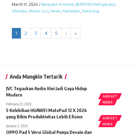
March 17, 2026
/
Bespoke AI Home
,
BESPOKE Refrigerator
,
Lifestyle
,
Mesin Cuci
,
News
,
Ramadan
,
Samsung
1
2
3
4
5
›
»
Anda Mungkin Tertarik
JVC Tegaskan Audio Kini Jadi Gaya Hidup
Modern
GADGET
NEWS
February 23, 2026
5 Kelebihan HUAWEI MatePad 12 X 2026
yang Bikin Produktivitas Lebih Efisien
GADGET
NEWS
January 3, 2026
OPPO Pad 5 Versi Global Punya Desain dan