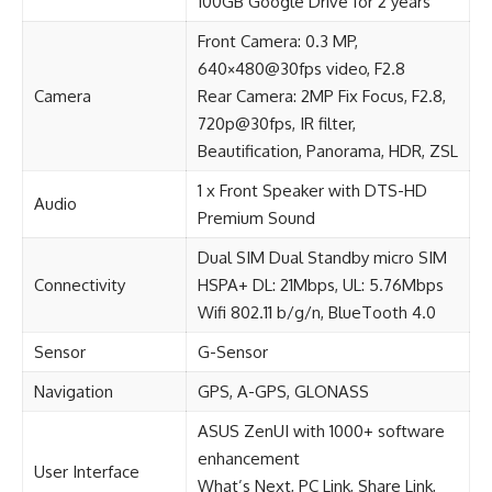
100GB Google Drive for 2 years
Front Camera: 0.3 MP,
640×480@30fps video, F2.8
Camera
Rear Camera: 2MP Fix Focus, F2.8,
720p@30fps, IR filter,
Beautification, Panorama, HDR, ZSL
1 x Front Speaker with DTS-HD
Audio
Premium Sound
Dual SIM Dual Standby micro SIM
Connectivity
HSPA+ DL: 21Mbps, UL: 5.76Mbps
Wifi 802.11 b/g/n, BlueTooth 4.0
Sensor
G-Sensor
Navigation
GPS, A-GPS, GLONASS
ASUS ZenUI with 1000+ software
enhancement
User Interface
What’s Next, PC Link, Share Link,