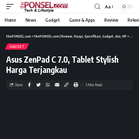
Aa
Home
News
Gadget
Game & Apps
Review
Reko
thePONSEL.com
>
thePONSEL.com | Review, Harga, Spesifikasi, Gadget, dan, HP
>
Gadge
GADGET
Asus ZenPad C 7.0, Tablet Stylish
Harga Terjangkau
Share
5 Min Read