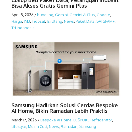
Cukup Beli Paket Data, Pelanggan Indosat
Bisa Akses Gratis Gemini Plus
April 8, 2026
/
bundling
,
Gemini
,
Gemini AI Plus
,
Google
,
Harga
,
IM3
,
Indosat
,
Isi Ulang
,
News
,
Paket Data
,
SATSPAM+
,
Tri Indonesia
Samsung Hadirkan Solusi Cerdas Bespoke
AI Home, Bikin Ramadan Lebih Praktis
March 17, 2026
/
Bespoke AI Home
,
BESPOKE Refrigerator
,
Lifestyle
,
Mesin Cuci
,
News
,
Ramadan
,
Samsung