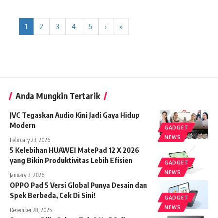
1
2
3
4
5
›
»
Anda Mungkin Tertarik
JVC Tegaskan Audio Kini Jadi Gaya Hidup
Modern
GADGET
NEWS
February 23, 2026
5 Kelebihan HUAWEI MatePad 12 X 2026
yang Bikin Produktivitas Lebih Efisien
GADGET
NEWS
January 3, 2026
OPPO Pad 5 Versi Global Punya Desain dan
Spek Berbeda, Cek Di Sini!
GADGET
NEWS
December 28, 2025