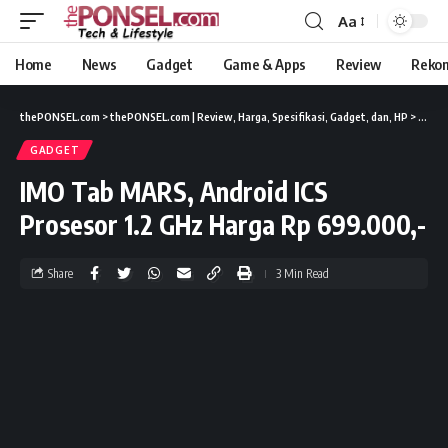
Aa
Home
News
Gadget
Game & Apps
Review
Reko
thePONSEL.com
>
thePONSEL.com | Review, Harga, Spesifikasi, Gadget, dan, HP
>
Gadge
GADGET
IMO Tab MARS, Android ICS
Prosesor 1.2 GHz Harga Rp 699.000,-
Share
3 Min Read