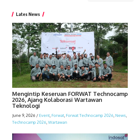
Lates News
Mengintip Keseruan FORWAT Technocamp
2026, Ajang Kolaborasi Wartawan
Teknologi
June 9, 2026
/
Event
,
Forwat
,
Forwat Technocamp 2026
,
News
,
Technocamp 2026
,
Wartawan