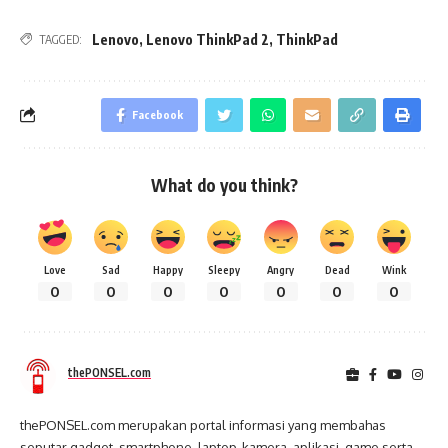
Lenovo
,
Lenovo ThinkPad 2
,
ThinkPad
TAGGED:
Facebook
What do you think?
Love
Sad
Happy
Sleepy
Angry
Dead
Wink
0
0
0
0
0
0
0
thePONSEL.com
thePONSEL.com merupakan portal informasi yang membahas
seputar gadget, smartphone, laptop, kamera, aplikasi, game serta