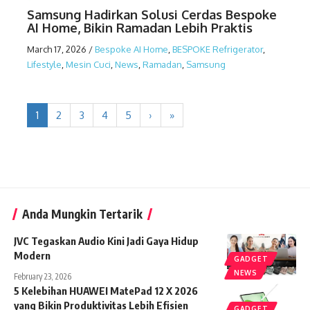
Samsung Hadirkan Solusi Cerdas Bespoke
AI Home, Bikin Ramadan Lebih Praktis
March 17, 2026
/
Bespoke AI Home
,
BESPOKE Refrigerator
,
Lifestyle
,
Mesin Cuci
,
News
,
Ramadan
,
Samsung
1
2
3
4
5
›
»
Anda Mungkin Tertarik
JVC Tegaskan Audio Kini Jadi Gaya Hidup
Modern
GADGET
NEWS
February 23, 2026
5 Kelebihan HUAWEI MatePad 12 X 2026
yang Bikin Produktivitas Lebih Efisien
GADGET