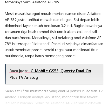
terbarunya yakni Asiafone AF-789.
Meski masuk kategori murah-meriah, namun disain Asiafone
AF-789 justru terlihat mewah dan elegan. Sisi depan lebih
didominasi layar sentuh berukuran 3.2 inci. Bagian bawahnya
tertanam tiga buah tombol fisik untuk akses call, end call
dan back/menu. Menariknya, sisi belakang bodi Asiafone AF-
789 ini terdapat ‘kick stand’. Panel ini sejatinya dimanfaatkan
untuk membuat ponsel berdiri tegak saat menikmati fitur
multimedia, tanpa harus memegang ponsel.
Baca juga:
G-Mobile GS55, Qwerty Dual On
Plus TV Analog
Salah satu fitur multimedia yang dimiliki ponsel ini adalah TV
Analog. Dengan adanya kick stand, menonton film favorit
jadi lebih nyaman. Selain tv, Asiafone Af-789 masih dibekali