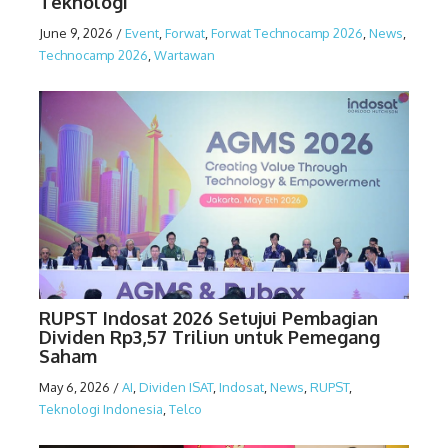
Teknologi
June 9, 2026
/
Event
,
Forwat
,
Forwat Technocamp 2026
,
News
,
Technocamp 2026
,
Wartawan
RUPST Indosat 2026 Setujui Pembagian
Dividen Rp3,57 Triliun untuk Pemegang
Saham
May 6, 2026
/
AI
,
Dividen ISAT
,
Indosat
,
News
,
RUPST
,
Teknologi Indonesia
,
Telco