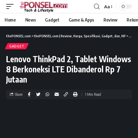
Aa
Home
News
Gadget
Game & Apps
Review
Reko
thePONSEL.com
>
thePONSEL.com | Review, Harga, Spesifikasi, Gadget, dan, HP
>
Gadge
GADGET
Lenovo ThinkPad 2, Tablet Windows
8 Berkoneksi LTE Dibanderol Rp 7
Jutaan
Share
1 Min Read