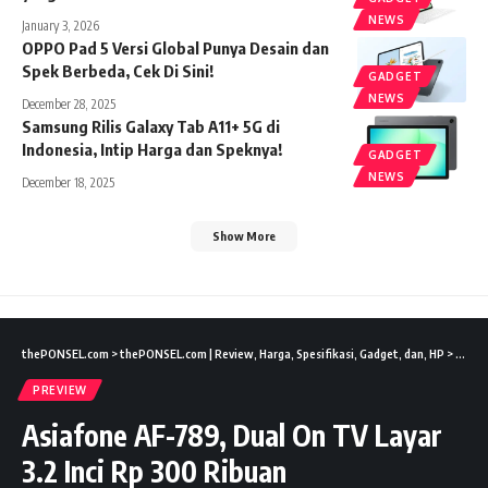
NEWS
January 3, 2026
OPPO Pad 5 Versi Global Punya Desain dan
Spek Berbeda, Cek Di Sini!
GADGET
NEWS
December 28, 2025
Samsung Rilis Galaxy Tab A11+ 5G di
Indonesia, Intip Harga dan Speknya!
GADGET
NEWS
December 18, 2025
Show More
thePONSEL.com
>
thePONSEL.com | Review, Harga, Spesifikasi, Gadget, dan, HP
>
Previ
PREVIEW
Asiafone AF-789, Dual On TV Layar
3.2 Inci Rp 300 Ribuan